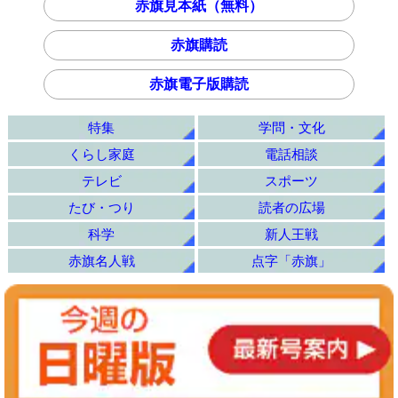
赤旗見本紙（無料）
赤旗購読
赤旗電子版購読
特集
学問・文化
くらし家庭
電話相談
テレビ
スポーツ
たび・つり
読者の広場
科学
新人王戦
赤旗名人戦
点字「赤旗」