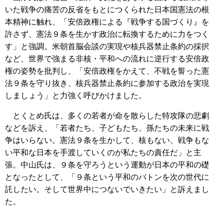
いた戦争の痛苦の反省をもとにつくられた日本国憲法の根
本精神に触れ、「安倍政権による『戦争する国づくり』を
許さず、憲法９条を生かす政治に転換するために力をつく
す」と強調。米朝首脳会談の実現や核兵器禁止条約の採択
など、世界で強まる非核・平和への流れに逆行する安倍政
権の姿勢を批判し、「安倍政権をかえて、不戦を誓った憲
法９条を守り抜き、核兵器禁止条約に参加する政治を実現
しましょう」と力強く呼びかけました。
とくとめ氏は、多くの若者が命を散らした特攻隊の悲劇
などを訴え、「若者たち、子どもたち、孫たちの未来に戦
争はいらない。憲法９条を生かして、核もない、戦争もな
い平和な日本を手渡していくのが私たちの責任だ」と主
張。中山氏は、９条を守ろうという運動が日本の平和の礎
となったとして、「９条という平和のバトンを次の世代に
託したい。そして世界中につないでいきたい」と訴えまし
た。