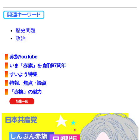
歴史問題
政治
赤旗YouTube
いま「赤旗」を 創刊97周年
すいよう特集
特報、焦点・論点
「赤旗」の魅力