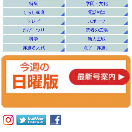
特集
学問・文化
くらし家庭
電話相談
テレビ
スポーツ
たび・つり
読者の広場
科学
新人王戦
赤旗名人戦
点字「赤旗」