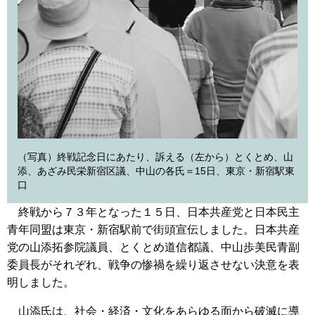
（写真）終戦記念日にあたり、訴える（左から）とくとめ、山
添、あざみ民栄新宿区議、中山の各氏＝15日、東京・新宿駅東
口
終戦から７３年となった１５日、日本共産党と日本民主
青年同盟は東京・新宿駅前で街頭宣伝しました。日本共産
党の山添拓参院議員、とくとめ道信都議、中山歩美民青副
委員長がそれぞれ、戦争の惨禍を繰り返させない決意を表
明しました。
山添氏は、社会・経済・文化をあらゆる面から破滅に導