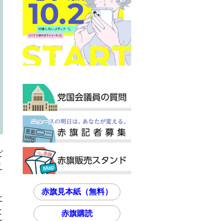
ピ
え
赤旗見本紙（無料）
に
と
赤旗購読