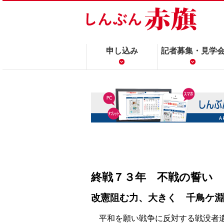
申し込み
記者募集・見学
終戦７３年 不戦の誓い
改憲阻む力、大きく 千鳥ケ淵
平和を願い戦争に反対する戦没者