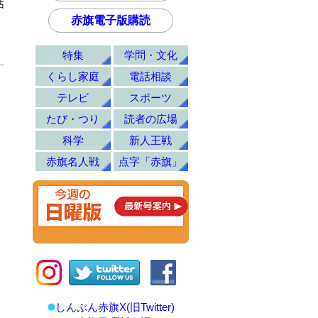
話
赤旗電子版購読
特集
学問・文化
くらし家庭
電話相談
テレビ
スポーツ
たび・つり
読者の広場
科学
新人王戦
赤旗名人戦
点字「赤旗」
しんぶん赤旗X(旧Twitter)