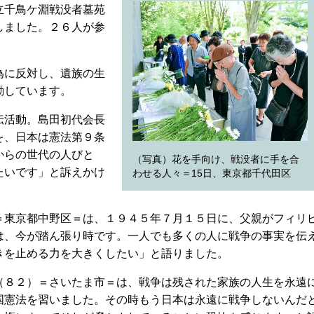
立千鳥ケ淵戦没者墓苑
しました。２６人が参
為に反対し、遺族の生
動しています。
伝活動。島田初代会長
を、日本は憲法第９条
からの世代の人びと
（写真）花を手向け、戦没者に手を合
たいです」と訴えかけ
わせる人々＝15日、東京都千代田区
東京都中野区＝は、１９４５年７月１５日に、父親がフィリ
は、今が踏ん張り時です。一人でも多くの人に戦争の事実を伝
きを止める力を大きくしたい」と語りました。
８２）＝さいたま市＝は、戦争は残された家族の人生を永遠
国憲法を習いました。その時もう日本は永遠に戦争しないんだ