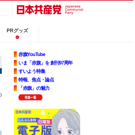
PRグッズ
赤旗YouTube
いま「赤旗」を 創刊97周年
すいよう特集
特報、焦点・論点
「赤旗」の魅力
)