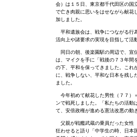
会）は１５日、東京都千代田区の国
で亡き肉親に思いをはせながら献花
加しました。
平和遺族会は、戦争につながる行
活向上や諸要求の実現を目指して活
同日の朝、後楽園駅の周辺で、宣
は、マイクを手に「戦後の７３年間
の下、平和を保ってきました。これ
に、戦争しない、平和な日本を残し
ました。
今年初めて献花した男性（７７）＝
ンで戦死しました。「私たちの活動
て、安倍政権が進める憲法改悪の動
父親が戦艦武蔵の乗員だった女性（
狂わせると語り「中学生の時、日本