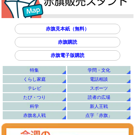
赤旗見本紙（無料）
赤旗購読
赤旗電子版購読
特集
学問・文化
くらし家庭
電話相談
テレビ
スポーツ
たび・つり
読者の広場
科学
新人王戦
赤旗名人戦
点字「赤旗」