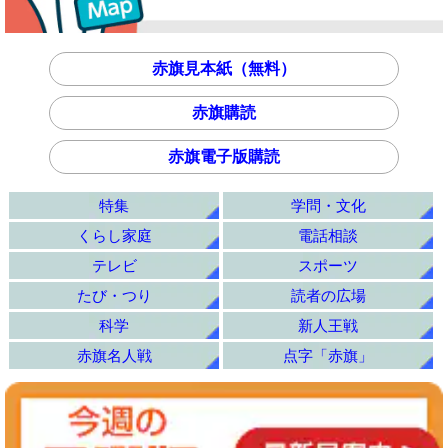
赤旗見本紙（無料）
赤旗購読
赤旗電子版購読
特集
学問・文化
くらし家庭
電話相談
テレビ
スポーツ
たび・つり
読者の広場
科学
新人王戦
赤旗名人戦
点字「赤旗」