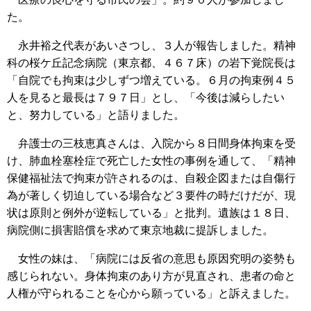
た。
永井裕之代表があいさつし、３人が報告しました。精神
科の桜ケ丘記念病院（東京都、４６７床）の岩下覚院長は
「自院でも拘束は少しずつ増えている。６月の拘束例４５
人を見ると最長は７９７日」とし、「今後は減らしたい
と、努力している」と語りました。
弁護士の三枝恵真さんは、入院から８日間身体拘束を受
け、肺血栓塞栓症で死亡した女性の事例を通して、「精神
保健福祉法で拘束が許されるのは、自殺企図または自傷行
為が著しく切迫している場合など３要件の時だけだが、現
状は原則と例外が逆転している」と批判。遺族は１８日、
病院側に損害賠償を求めて東京地裁に提訴しました。
女性の妹は、「病院には反省の意思も原因究明の姿勢も
感じられない。身体拘束のあり方が見直され、患者の命と
人権が守られることを心から願っている」と訴えました。