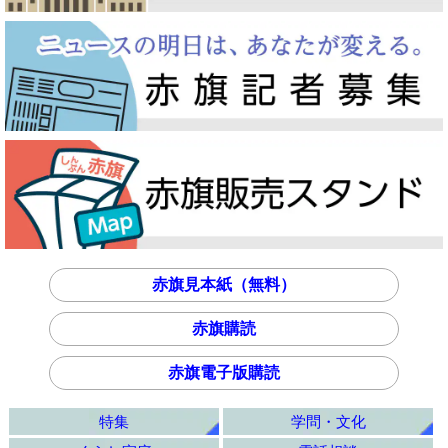
赤旗見本紙（無料）
赤旗購読
赤旗電子版購読
特集
学問・文化