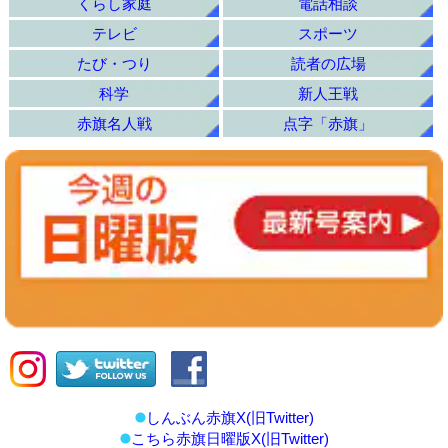
くらし家庭
電話相談
テレビ
スポーツ
たび・つり
読者の広場
科学
新人王戦
赤旗名人戦
点字「赤旗」
しんぶん赤旗X(旧Twitter)
こちら赤旗日曜版X(旧Twitter)