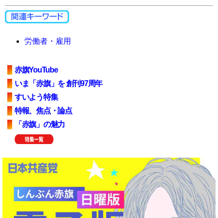
労働者・雇用
赤旗YouTube
いま「赤旗」を 創刊97周年
すいよう特集
特報、焦点・論点
「赤旗」の魅力