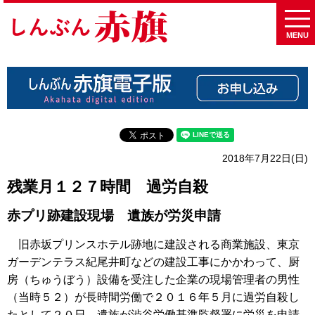
MENU
2018年7月22日(日)
残業月１２７時間 過労自殺
赤プリ跡建設現場 遺族が労災申請
旧赤坂プリンスホテル跡地に建設される商業施設、東京
ガーデンテラス紀尾井町などの建設工事にかかわって、厨
房（ちゅうぼう）設備を受注した企業の現場管理者の男性
（当時５２）が長時間労働で２０１６年５月に過労自殺し
たとして２０日、遺族が渋谷労働基準監督署に労災を申請