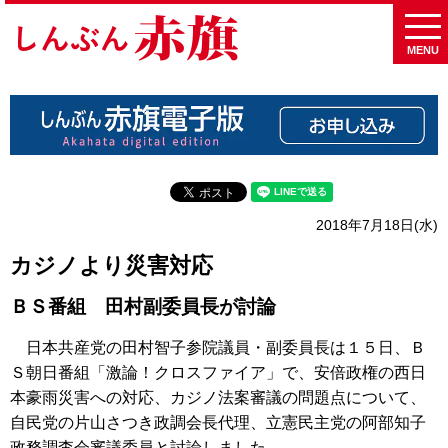
MENU
2018年7月18日(水)
カジノより災害対応
ＢＳ番組 田村副委員長が討論
日本共産党の田村智子参院議員・副委員長は１５日、Ｂ
Ｓ朝日番組「激論！クロスファイア」で、安倍政権の西日
本豪雨災害への対応、カジノ法案審議の問題点について、
自民党の片山さつき政調会長代理、立憲民主党の阿部知子
政務調査会審議委員と討論しました。