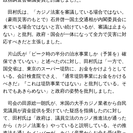
田村氏は、「カジノ法案を審議している場合ではない。
（豪雨災害のもとで）石井啓一国土交通相が内閣委員会に
来ている場合ではないと言い続けているが、審議は止まら
ない」と批判。政府・国会が一体になって全力で災害に対
応すべきだと主張しました。
片山氏が「ピーク時の半分の治水事業しか（予算を）確
保できていない」と述べたのに対し、田村氏は「一方で、
国交省は、東京のスーパー堤防に、お金をかけようとして
いる。会計検査院でさえ、『通常堤防事業にお金をかける
べきだ』『これは堤防事業ではない』と批判している。そ
れでもあきらめない」と政府の姿勢を批判しました。
司会の田原総一朗氏が、米国の大手カジノ業者から自民
党議員が資金提供を受けていた疑惑を指摘したのに対し
て、田村氏は「政府は、議員立法のカジノ推進法が通った
から（カジノ法案を）やっていると説明している。その推
進法を通したメンバーが、カジノ産業からお金を受け取っ