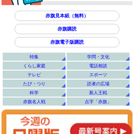
赤旗見本紙（無料）
赤旗購読
赤旗電子版購読
特集
学問・文化
くらし家庭
電話相談
テレビ
スポーツ
たび・つり
読者の広場
科学
新人王戦
赤旗名人戦
点字「赤旗」