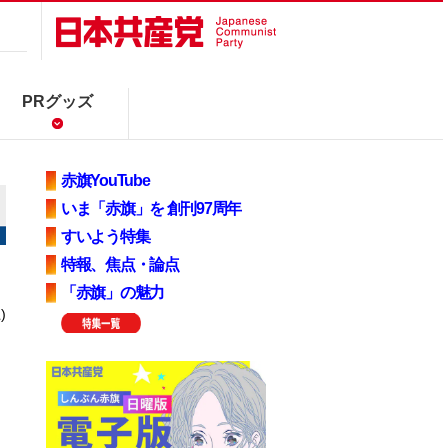
PRグッズ
赤旗YouTube
いま「赤旗」を 創刊97周年
すいよう特集
特報、焦点・論点
「赤旗」の魅力
)