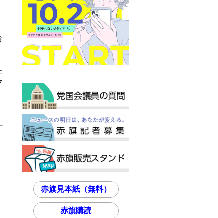
含
た
存
赤旗見本紙（無料）
赤旗購読