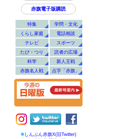
赤旗電子版購読
特集
学問・文化
くらし家庭
電話相談
テレビ
スポーツ
たび・つり
読者の広場
科学
新人王戦
赤旗名人戦
点字「赤旗」
しんぶん赤旗X(旧Twitter)