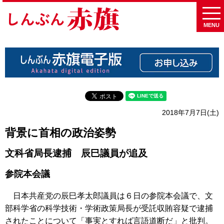
MENU
2018年7月7日(土)
背景に首相の政治姿勢
文科省局長逮捕 辰巳議員が追及
参院本会議
日本共産党の辰巳孝太郎議員は６日の参院本会議で、文
部科学省の科学技術・学術政策局長が受託収賄容疑で逮捕
されたことについて「事実とすれば言語道断だ」と批判。