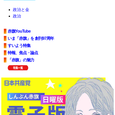
政治と金
政治
赤旗YouTube
いま「赤旗」を 創刊97周年
すいよう特集
特報、焦点・論点
「赤旗」の魅力