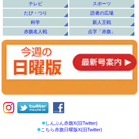
テレビ
スポーツ
たび・つり
読者の広場
科学
新人王戦
赤旗名人戦
点字「赤旗」
しんぶん赤旗X(旧Twitter)
こちら赤旗日曜版X(旧Twitter)