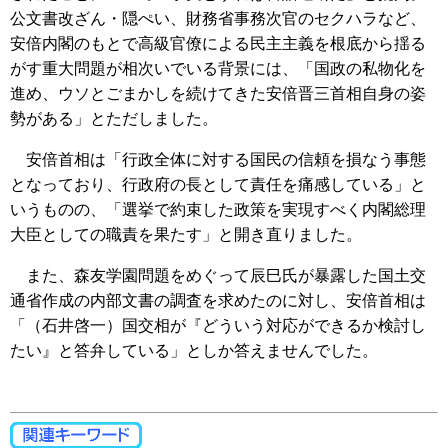
公文書改ざん・隠ぺい、財務省事務次官のセクハラなど、
安倍内閣のもとで高級官僚による民主主義を根底から揺る
がす重大問題が相次いでいる背景には、「国政の私物化を
進め、ウソとごまかしを続けてきた安倍晋三首相自身の姿
勢がある」とただしました。
安倍首相は「行政全体に対する国民の信頼を損なう事態
となっており、行政府の長として責任を痛感している」と
いうものの、「選挙で約束した政策を実現すべく内閣総理
大臣としての職責を果たす」と開き直りました。
また、森友学園問題をめぐって辰巳氏が暴露した国土交
通省作成の内部文書の調査を求めたのに対し、安倍首相は
「（石井啓一）国交相が『どういう対応ができるか検討し
たい』と答弁している」としか答えませんでした。