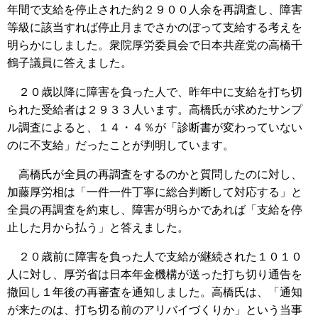
年間で支給を停止された約２９００人余を再調査し、障害
等級に該当すれば停止月までさかのぼって支給する考えを
明らかにしました。衆院厚労委員会で日本共産党の高橋千
鶴子議員に答えました。
２０歳以降に障害を負った人で、昨年中に支給を打ち切
られた受給者は２９３３人います。高橋氏が求めたサンプ
ル調査によると、１４・４％が「診断書が変わっていない
のに不支給」だったことが判明しています。
高橋氏が全員の再調査をするのかと質問したのに対し、
加藤厚労相は「一件一件丁寧に総合判断して対応する」と
全員の再調査を約束し、障害が明らかであれば「支給を停
止した月から払う」と答えました。
２０歳前に障害を負った人で支給が継続された１０１０
人に対し、厚労省は日本年金機構が送った打ち切り通告を
撤回し１年後の再審査を通知しました。高橋氏は、「通知
が来たのは、打ち切る前のアリバイづくりか」という当事