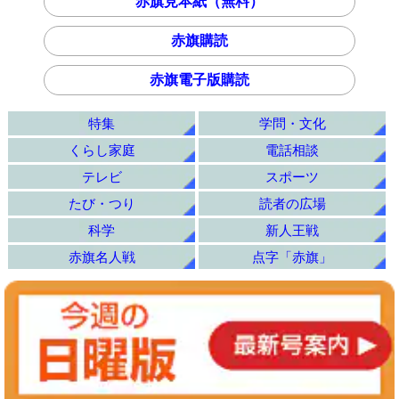
赤旗見本紙（無料）
赤旗購読
赤旗電子版購読
特集
学問・文化
くらし家庭
電話相談
テレビ
スポーツ
たび・つり
読者の広場
科学
新人王戦
赤旗名人戦
点字「赤旗」