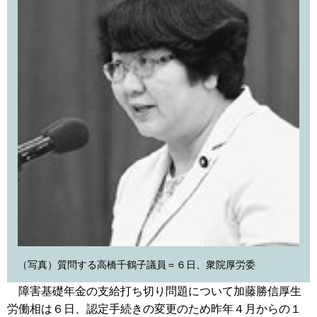
（写真）質問する高橋千鶴子議員＝６日、衆院厚労委
障害基礎年金の支給打ち切り問題について加藤勝信厚生
労働相は６日、認定手続きの変更のため昨年４月からの１