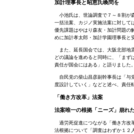
加計理事長と昭恵氏喚問を
小池氏は、世論調査で７～８割が森
一括法案、カジノ実施法案に対して
優先課題はやはり森友・加計問題の
めに加計孝太郎・加計学園理事長と
また、延長国会では、大阪北部地震
どの議論を進めると同時に、「まず
責任が国会にはある」と語りました
自民党の柴山昌彦副幹事長は「与党
度設計していく」などと述べ、責任
「働き方改革」法案
法案唯一の根拠「ニーズ」崩れ
過労死促進につながる「働き方改革
法根拠について「調査はわずか１２