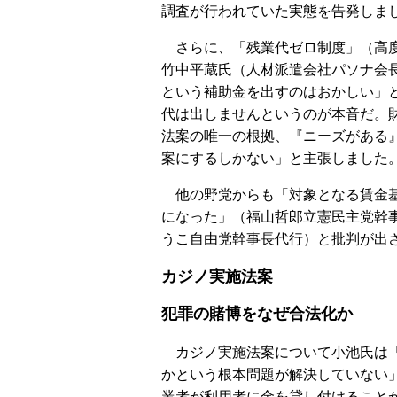
調査が行われていた実態を告発しま
さらに、「残業代ゼロ制度」（高度
竹中平蔵氏（人材派遣会社パソナ会
という補助金を出すのはおかしい」
代は出しませんというのが本音だ。財
法案の唯一の根拠、『ニーズがある
案にするしかない」と主張しました
他の野党からも「対象となる賃金基
になった」（福山哲郎立憲民主党幹
うこ自由党幹事長代行）と批判が出
カジノ実施法案
犯罪の賭博をなぜ合法化か
カジノ実施法案について小池氏は「
かという根本問題が解決していない
業者が利用者に金を貸し付けること