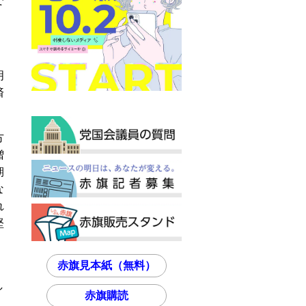
で
明
済
方
増
期
な
れ
堅
赤旗見本紙（無料）
し
赤旗購読