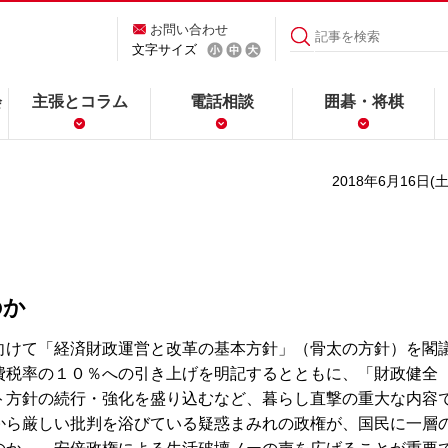
お問い合わせ
文字サイズ
会
主張とコラム
電話相談
囲碁・将棋
2018年6月16日(土
のか
けて「経済財政運営と改革の基本方針」（骨太の方針）を閣
費税率の１０％への引き上げを明記するとともに、「財政健全
ト方針の続行・強化を盛り込むなど、暮らし直撃の重大な内容
から厳しい批判を浴びている疑惑まみれの政権が、国民に一層