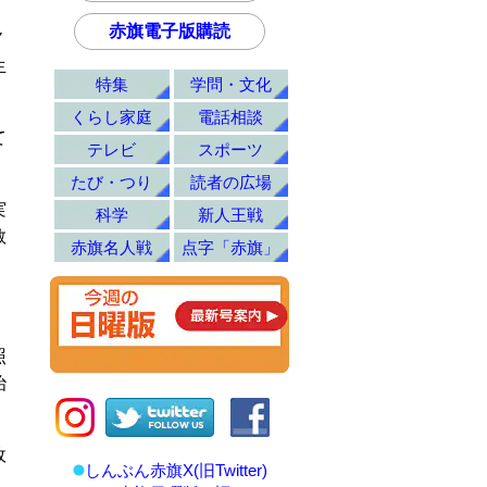
赤旗電子版購読
７
生
特集
学問・文化
くらし家庭
電話相談
て
テレビ
スポーツ
。
たび・つり
読者の広場
実
科学
新人王戦
教
赤旗名人戦
点字「赤旗」
照
治
政
しんぶん赤旗X(旧Twitter)
。