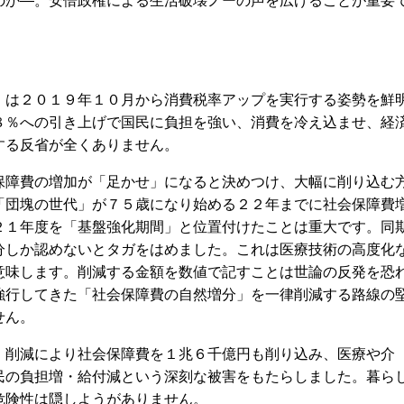
のか―。安倍政権による生活破壊ノーの声を広げることが重要
は２０１９年１０月から消費税率アップを実行する姿勢を鮮
８％への引き上げで国民に負担を強い、消費を冷え込ませ、経
する反省が全くありません。
障費の増加が「足かせ」になると決めつけ、大幅に削り込む
「団塊の世代」が７５歳になり始める２２年までに社会保障費
２１年度を「基盤強化期間」と位置付けたことは重大です。同
分しか認めないとタガをはめました。これは医療技術の高度化
意味します。削減する金額を数値で記すことは世論の反発を恐
強行してきた「社会保障費の自然増分」を一律削減する路線の
せん。
削減により社会保障費を１兆６千億円も削り込み、医療や介
民の負担増・給付減という深刻な被害をもたらしました。暮ら
危険性は隠しようがありません。