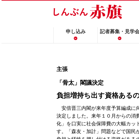
申し込み
記者募集・見学
主張
「骨太」閣議決定
負担増持ち出す資格ある
安倍晋三内閣が来年度予算編成に向
決定しました。来年１０月からの消
化」を口実に社会保障費の大幅カッ
す。「森友・加計」問題などで国民