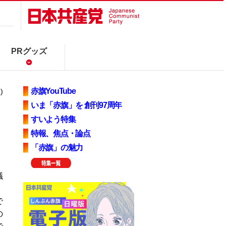
PRグッズ
赤旗YouTube
)
いま「赤旗」を 創刊97周年
すいよう特集
特報、焦点・論点
「赤旗」の魅力
議
で
の