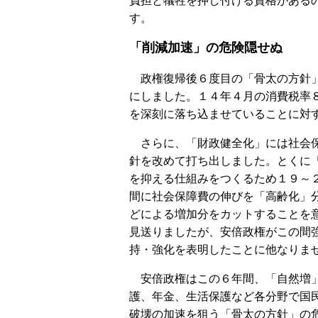
負担と犠牲を押し付ける資格がある
す。
「削減加速」の危険隠せぬ
政権復帰後６度目の「骨太の方針」
にしました。１４年４月の消費税率
を深刻に落ち込ませていることに対
さらに、「財政健全化」には社会保
針を改めて打ち出しました。とくに
を抑える仕組みをつくるため１９～
間に社会保障費の伸びを「高齢化」
どによる増加分をカットすることを
見送りましたが、安倍政権がこの間
持・強化を表明したことに他なりま
安倍政権はこの６年間、「自然増」
護、年金、生活保護など各分野で国
破壊の加速を狙う「骨太の方針」の