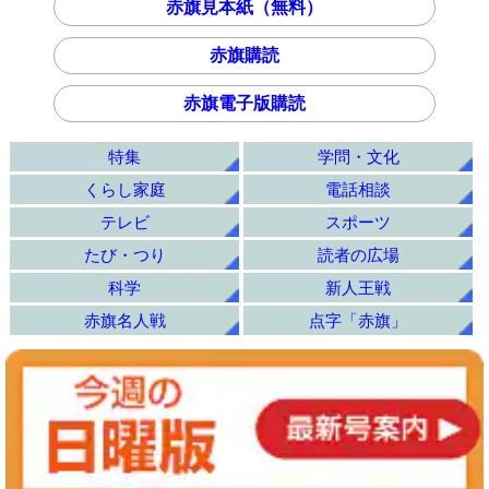
赤旗見本紙（無料）
赤旗購読
赤旗電子版購読
特集
学問・文化
くらし家庭
電話相談
テレビ
スポーツ
たび・つり
読者の広場
科学
新人王戦
赤旗名人戦
点字「赤旗」