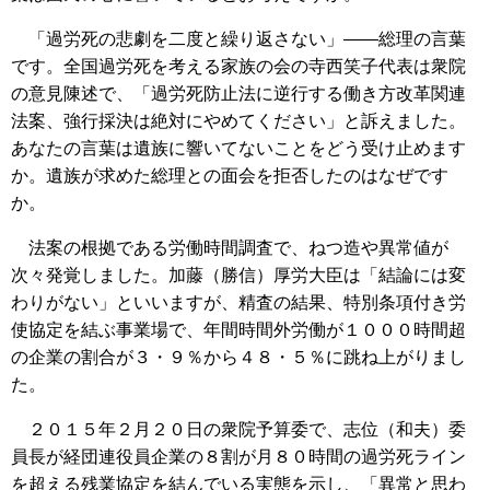
「過労死の悲劇を二度と繰り返さない」――総理の言葉
です。全国過労死を考える家族の会の寺西笑子代表は衆院
の意見陳述で、「過労死防止法に逆行する働き方改革関連
法案、強行採決は絶対にやめてください」と訴えました。
あなたの言葉は遺族に響いてないことをどう受け止めます
か。遺族が求めた総理との面会を拒否したのはなぜです
か。
法案の根拠である労働時間調査で、ねつ造や異常値が
次々発覚しました。加藤（勝信）厚労大臣は「結論には変
わりがない」といいますが、精査の結果、特別条項付き労
使協定を結ぶ事業場で、年間時間外労働が１０００時間超
の企業の割合が３・９％から４８・５％に跳ね上がりまし
た。
２０１５年２月２０日の衆院予算委で、志位（和夫）委
員長が経団連役員企業の８割が月８０時間の過労死ライン
を超える残業協定を結んでいる実態を示し、「異常と思わ