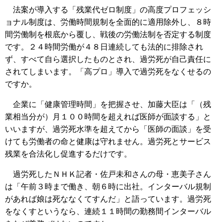
法案が導入する「残業代ゼロ制度」の高度プロフェッシ
ョナル制度は、労働時間規制を全面的に適用除外し、８時
間労働制を根底から覆し、戦後の労働法制を否定する制度
です。２４時間労働が４８日連続しても法的に排除され
ず、すべて自ら選択したものとされ、過労死が自己責任に
されてしまいます。「高プロ」導入で過労死をなくせるの
ですか。
企業に「健康管理時間」を把握させ、加藤大臣は「（残
業相当分が）月１００時間を超えれば医師が面談する」と
いいますが、過労死水準を超えてから「医師の面談」を受
けても労働者の命と健康は守れません。過労死とサービス
残業を合法化し促進するだけです。
過労死したＮＨＫ記者・佐戸未和さんの母・恵美子さん
は「午前３時まで働き、朝６時に出社。インターバル規制
があれば娘は死ななくてすんだ」と語っています。過労死
をなくすというなら、連続１１時間の勤務間インターバル