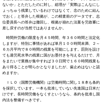
ないか」とただしたのに対し、総理が「実際はこんなにし
ょっちゅう残業しているわけではなくて、念のために結ん
でおく」と答弁した根拠が、この精査前のデータです。志
位委員長への答弁は撤回し、根拠が崩れた法案を労政審に
差し戻すのが当然ではありませんか。
時間外労働の限度を月４５時間、年３６０時間と法定化
しますが、特別に事情があれば単月１００時間未満、２～
６カ月平均で８０時間の残業を可能にします。罰則を設け
ても過労死水準の残業に国がお墨付きを与えるだけで、月
をまたいで業務が集中すれば３０日間で１６０時間残業も
あり得ることが明らかとなりましたが、歯止めはないと認
めますか。
ＩＬＯ（国際労働機関）は労働時間に関し１８本も条約
を採択しています。一本も批准していない先進国は日米だ
けです。長時間労働をなくすというなら、条約を批准し国
内法を整備すべきです。