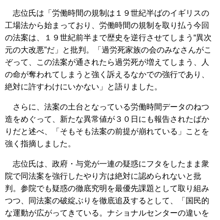
志位氏は「労働時間の規制は１９世紀半ばのイギリスの
工場法から始まっており、労働時間の規制を取り払う今回
の法案は、１９世紀前半まで歴史を逆行させてしまう“異次
元の大改悪”だ」と批判。「過労死家族の会のみなさんがこ
ぞって、この法案が通されたら過労死が増えてしまう、人
の命が奪われてしまうと強く訴えるなかでの強行であり、
絶対に許すわけにいかない」と語りました。
さらに、法案の土台となっている労働時間データのねつ
造をめぐって、新たな異常値が３０日にも報告されたばか
りだと述べ、「そもそも法案の前提が崩れている」ことを
強く指摘しました。
志位氏は、政府・与党が一連の疑惑にフタをしたまま衆
院で同法案を強行したやり方は絶対に認められないと批
判。参院でも疑惑の徹底究明を最優先課題として取り組み
つつ、同法案の破綻ぶりを徹底追及するとして、「国民的
な運動が広がってきている。ナショナルセンターの違いを