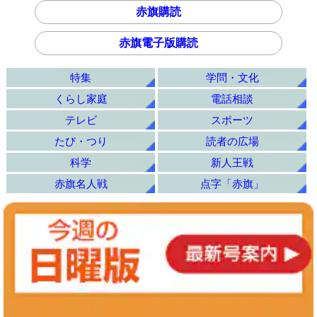
赤旗購読
赤旗電子版購読
特集
学問・文化
くらし家庭
電話相談
テレビ
スポーツ
たび・つり
読者の広場
科学
新人王戦
赤旗名人戦
点字「赤旗」