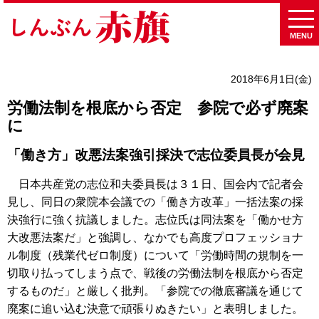
MENU
2018年6月1日(金)
労働法制を根底から否定 参院で必ず廃案
に
「働き方」改悪法案強引採決で志位委員長が会見
日本共産党の志位和夫委員長は３１日、国会内で記者会
見し、同日の衆院本会議での「働き方改革」一括法案の採
決強行に強く抗議しました。志位氏は同法案を「働かせ方
大改悪法案だ」と強調し、なかでも高度プロフェッショナ
ル制度（残業代ゼロ制度）について「労働時間の規制を一
切取り払ってしまう点で、戦後の労働法制を根底から否定
するものだ」と厳しく批判。「参院での徹底審議を通じて
廃案に追い込む決意で頑張りぬきたい」と表明しました。