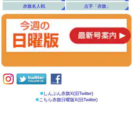
赤旗名人戦
点字「赤旗」
しんぶん赤旗X(旧Twitter)
こちら赤旗日曜版X(旧Twitter)