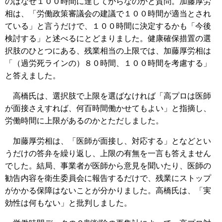
のはなぜ１００時間に達してからなのかと質問。加藤厚労
相は、「労働政策審議会の建議で１００時間が適当とされ
ている」と言うだけで、１００時間に決定するかも「今後
検討する」と述べるにとどまりました。健康確保措置の選
択肢のひとつにある、残業相当の上限では、加藤厚労相は
「（過労死ラインの）８０時間、１００時間を考慮する」
と答えました。
高橋氏は、選択肢で上限を選ばなければ「高プロは医師
が面接さえすれば、何百時間働かせてもよい」と指摘し、
労働時間に上限があるのかとただしました。
加藤厚労相は、「医師が面接し、対応する」となどとい
うだけの答弁を繰り返し、上限の有無を一言も答えません
でした。結局、事業者が医師から意見を聞いたり、医師の
勧告内容を衛生委員会に報告するだけで、残業にストップ
がかかる保障はないことが分かりました。高橋氏は、「実
効性は何もない」と批判しました。