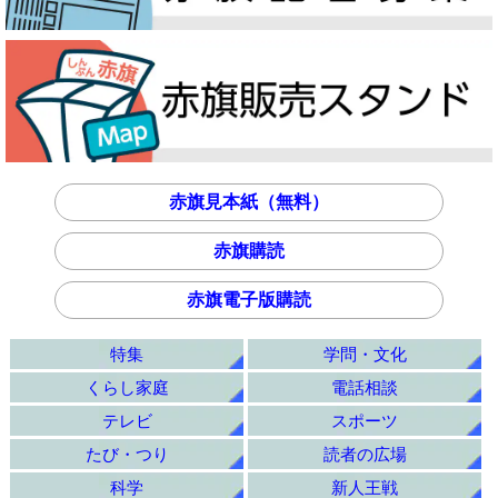
赤旗見本紙（無料）
赤旗購読
赤旗電子版購読
特集
学問・文化
くらし家庭
電話相談
テレビ
スポーツ
たび・つり
読者の広場
科学
新人王戦