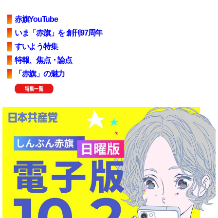
赤旗YouTube
いま「赤旗」を 創刊97周年
すいよう特集
特報、焦点・論点
「赤旗」の魅力