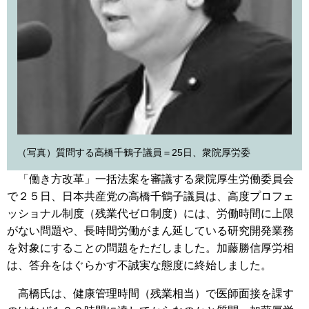
（写真）質問する高橋千鶴子議員＝25日、衆院厚労委
「働き方改革」一括法案を審議する衆院厚生労働委員会
で２５日、日本共産党の高橋千鶴子議員は、高度プロフェ
ッショナル制度（残業代ゼロ制度）には、労働時間に上限
がない問題や、長時間労働がまん延している研究開発業務
を対象にすることの問題をただしました。加藤勝信厚労相
は、答弁をはぐらかす不誠実な態度に終始しました。
高橋氏は、健康管理時間（残業相当）で医師面接を課す