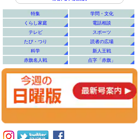
特集
学問・文化
くらし家庭
電話相談
テレビ
スポーツ
たび・つり
読者の広場
科学
新人王戦
赤旗名人戦
点字「赤旗」