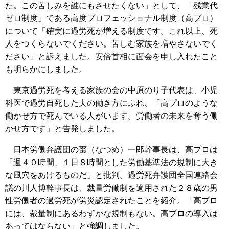
た。この苦しみを誰にもさせたくない」として、「残業代
ゼロ制度」である高度プロフェッショナル制度（高プロ）
について「確実に過労死が増える制度です。これ以上、死
人をつくらないでください。苦しむ家族を増やさないでく
ださい」と訴えました。安倍首相に面会を申し入れたこと
も明らかにしました。
東京過労死を考える家族の会の中原のり子代表は、小児
科医で過労自死した夫の働き方にふれ、「高プロのような
働かせ方で死んでいる人がいます。労働者の未来を奪う働
かせ方です」と告発しました。
日本労働弁護団の棗（なつめ）一郎幹事長は、高プロは
「週４０時間、１日８時間とした労働基準法の規制に大き
な風穴をあけるものだ」と批判。過労死弁護団全国連絡会
議の川人博幹事長は、裁量労働制を適用された２８歳の男
性労働者の過労死が労災認定されたことを紹介。「高プロ
には、裁量制にあるわずかな規制もない。高プロの導入は
あってはならない」と強調しました。