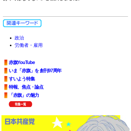
政治
労働者・雇用
赤旗YouTube
いま「赤旗」を 創刊97周年
すいよう特集
特報、焦点・論点
「赤旗」の魅力