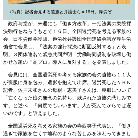
（写真）記者会見する遺族と弁護士ら＝16日、厚労省
政府与党が、来週にも「働き方改革」一括法案の衆院採
決強行をねらうもとで１６日、全国過労死を考える家族の
会、日本労働弁護団、過労死弁護団全国連絡会議が厚生労
働省で会見し、「法案の強行採決に断固反対する」と表
明。３団体連名で緊急共同声明「労働時間規制を破壊し働
かせ放題の『高プロ』導入に反対する」を発表しました。
会見には、全国過労死を考える家族の会の遺族ら１１人
が喪服に身を包み、遺影を抱えて出席。過労死したＮＨＫ
記者、佐戸未和さんの母親・恵美子さんは、喪服について
「亡くなった娘の無念の気持ち、残された遺族の悲しみで
す」と述べ、「何度でもいいます。人が死んでからでは遅
いのです」と訴えました。
全国過労死を考える家族の会の寺西笑子代表は、「働き
過ぎで家族を亡くす地獄のような苦しみを味わってきまし