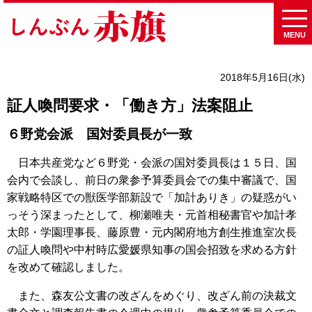
MENU
2018年5月16日(水)
証人喚問要求・「働き方」法案阻止
６野党会派 国対委員長が一致
日本共産党など６野党・会派の国対委員長は１５日、国
会内で会談し、前日の衆参予算委員会での集中審議で、国
家戦略特区での獣医学部新設で「加計ありき」の疑惑がい
っそう深まったとして、柳瀬唯夫・元首相秘書官や加計孝
太郎・学園理事長、藤原豊・元内閣府地方創生推進室次長
の証人喚問や中村時広愛媛県知事の国会招致を求める方針
を改めて確認しました。
また、森友公文書の改ざんをめぐり、改ざん前の決裁文