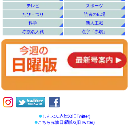
テレビ
スポーツ
たび・つり
読者の広場
科学
新人王戦
赤旗名人戦
点字「赤旗」
しんぶん赤旗X(旧Twitter)
こちら赤旗日曜版X(旧Twitter)