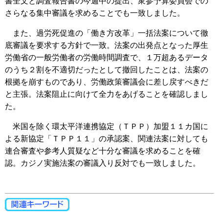
書全文と調査報告書の今週中の提出、衆参予算委員会での
さらなる集中審議を求めることでも一致しました。
また、過労死促進の「働き方改革」一括法案について徹
底審議を要求する方針で一致。法案の出発点となった厚生
労働省の一般労働者の労働時間調査で、１万超あるデータ
のうち２割を不適切だったとして撤回したことは、法案の
根拠を崩すものであり、労働政策審議会に差し戻すべきだ
と主張。法案阻止に向けて全力をあげることを確認しまし
た。
米国を除く環太平洋連携協定（ＴＰＰ）加盟１１カ国に
よる新協定「ＴＰＰ１１」の承認案、関連法案に対しても
連合審査や参考人質疑など十分な審議を求めることを確
認。カジノ実施法案の審議入り反対でも一致しました。