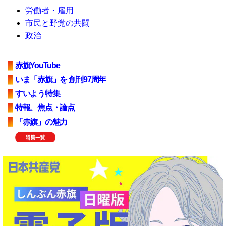
労働者・雇用
市民と野党の共闘
政治
赤旗YouTube
いま「赤旗」を 創刊97周年
すいよう特集
特報、焦点・論点
「赤旗」の魅力