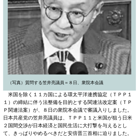
（写真）質問する笠井亮議員＝８日、衆院本会議
米国を除く１１カ国による環太平洋連携協定（ＴＰＰ１
１）の締結に伴う法整備を目的とする関連法改定案（ＴＰ
Ｐ関連法案）が、８日の衆院本会議で審議入りしました。
日本共産党の笠井亮議員は、ＴＰＰ１１と米国が狙う日米
２国間交渉が日本経済と国民生活に大打撃を与えるとし
て、きっぱりやめるべきだと安倍晋三首相に迫りました。