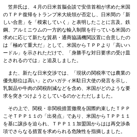
笠井氏は、４月の日米首脳会談で安倍首相が求めた米国
のＴＰＰ復帰をトランプ米大統領が否定し、日米間の「新
しい合意」を「模索していく」と表明したことに言及。鉄
鋼、アルミニウムの一方的な輸入制限を行っている米国の
求めに応じて新たな貿易・通商協議機関設置に合意したの
は「極めて重大だ」として、米国からＴＰＰより「高いハ
ードル」を示されただけで、「身勝手な対日要求の受け皿
とされるのでは」と追及しました。
また、新たな日米交渉では、「現状の関税率では農業の
優先順位は高い」とのハガティ米駐日大使の発言を示し、
乳製品や牛肉の関税削減などを含め、米国がどのような要
求を突きつけようとしているのかとただしました。
その上で、関税・非関税措置撤廃を国際約束したＴＰＰ
こそＴＰＰ１１の「出発点」であり、米国からＴＰＰ１１
を基に譲歩を迫られ、ＴＰＰ１１加盟国からはは再交渉条
項でさらなる措置を求められる危険性を指摘しました。