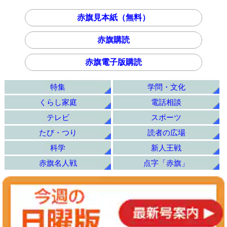
赤旗見本紙（無料）
赤旗購読
赤旗電子版購読
特集
学問・文化
くらし家庭
電話相談
テレビ
スポーツ
たび・つり
読者の広場
科学
新人王戦
赤旗名人戦
点字「赤旗」