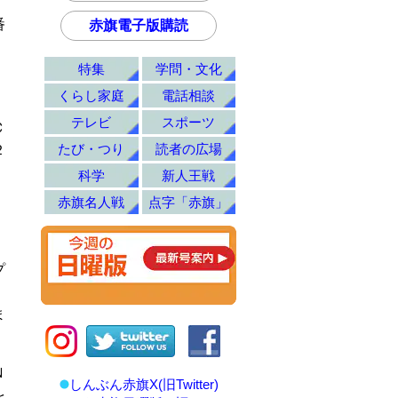
番
赤旗電子版購読
特集
学問・文化
くらし家庭
電話相談
テレビ
スポーツ
Ｃ
たび・つり
読者の広場
２
科学
新人王戦
赤旗名人戦
点字「赤旗」
プ
ま
Ｎ
しんぶん赤旗X(旧Twitter)
を