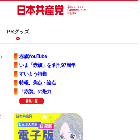
PRグッズ
赤旗YouTube
)
いま「赤旗」を 創刊97周年
すいよう特集
特報、焦点・論点
「赤旗」の魅力
」
出