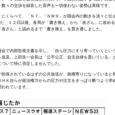
、数々の交渉を録音した音声も一切使わない姿勢は異様です。
にくらべて、「Ｎ７」「ＮＷ９」が国会内の動きを淡々と伝
また、１２日以後、各局が「書き換え」から「改ざん」に改める
「改ざん」と認めるまで「書き換え」を貫き通しました。
会で内部告発文書を示し、「自ら圧力にすり寄っていくとい
を追及。上田良一会長は「公平公正、自主自律を貫いている」
について特に否定しませんでした。
担保されているはずの公共放送が、政権寄りになっていると
ＮＨＫ自らが政治権力からの圧力や注文をきっぱり断つよう求
問われています。