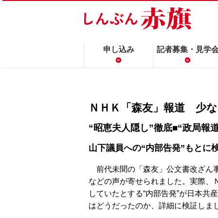
申し込み
記者募集・見学
ＮＨＫ「森友」報道 少
“昭恵夫人隠し”徹底■“政局報
山下議員への“内部告発”もとに
前代未聞の「森友」公文書改ざん事
などの声が寄せられました。実際、
していたとする“内部告発”が日本共
はどうだったのか、詳細に検証しま