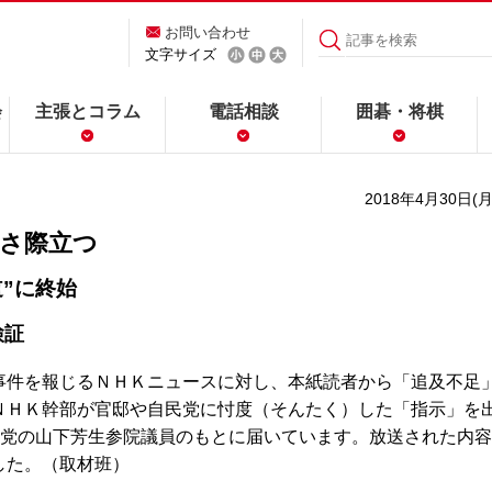
お問い合わせ
文字サイズ
会
主張とコラム
電話相談
囲碁・将棋
2018年4月30日(月
なさ際立つ
道”に終始
検証
件を報じるＮＨＫニュースに対し、本紙読者から「追及不足
ＮＨＫ幹部が官邸や自民党に忖度（そんたく）した「指示」を
産党の山下芳生参院議員のもとに届いています。放送された内容
した。（取材班）