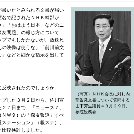
書いたとみられる文書が届い
実名で記されたＮＨＫ幹部が
９」「おはよう日本」などのニ
森友問題」の報じ方について
ップでもしかたないが、放送尺
んの映像は使うな」「前川前文
な」などと細かな指示を出して
反映されたのでしょうか。
（写真）ＮＨＫ会長に対し内
プした３月２日から、佐川宣
部告発文書について質問する
山下芳生議員＝３月２９日、
た２７日まで、「ニュース７」
参院総務委
（ＮＷ９）の「森友報道」すべ
道ステーション」（報ステ）、
と比較検討しました。