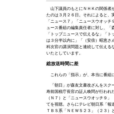
山下議員のもとにＮＨＫの関係者が
たのは３月２６日。それによると、
「ニュース７」「ニュースウオッチ
ュース番組の編集責任者に対し、「
「トップニュースで伝えるな」「ト
は３分半以内に」「（安倍）昭恵さ
科次官の講演問題と連続して伝える
いたとしています。
総放送時間に差
これらの「指示」が、本当に番組に
「朝日」が森友文書改ざんをスクー
寿前国税庁長官の証人喚問が行われ
（Ｎ７）と「ニュースウオッチ９」
てを視聴。さらにテレビ朝日系「報
ＴＢＳ系「ＮＥＷＳ２３」（２３）