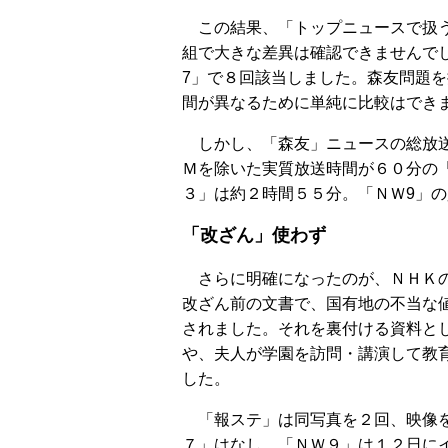
この結果、「トップニュースで扱う
組で大きな差異は確認できませんで
7」で８回該当しました。森友問題
間が異なるために単純に比較はでき
しかし、「森友」ニュースの総放送
Ｍを除いた実質放送時間が６０分の
３」は約２時間５５分。「ＮＷ9」
「改ざん」使わず
さらに明確になったのが、ＮＨＫの
改ざん前の文書で、国有地の不当な
されました。それを裏付ける資料と
や、夫人が学園を訪問・講演して教
した。
「報ステ」は同写真を２回、映像を
７」はなし。「ＮＷ９」は１２日に