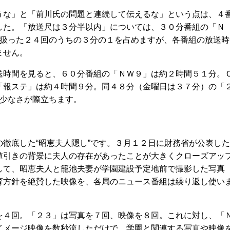
な」と「前川氏の問題と連続して伝えるな」という点は、４
した。「放送尺は３分半以内」については、３０分番組の「Ｎ
を扱った２４回のうちの３分の１を占めますが、各番組の放送時
ません。
時間を見ると、６０分番組の「ＮＷ９」は約２時間５１分。
「報ステ」は約４時間９分。同４８分（金曜日は３７分）の「
の少なさが際立ちます。
徹底した“昭恵夫人隠し”です。３月１２日に財務省が公表した
値引きの背景に夫人の存在があったことが大きくクローズアッ
して、昭恵夫人と籠池夫妻が学園建設予定地前で撮影した写真
育方針を絶賛した映像を、各局のニュース番組は繰り返し使い
４回。「２３」は写真を７回、映像を８回。これに対し、「
イメージ映像を数秒流しただけで、学園と関連する写真や映像