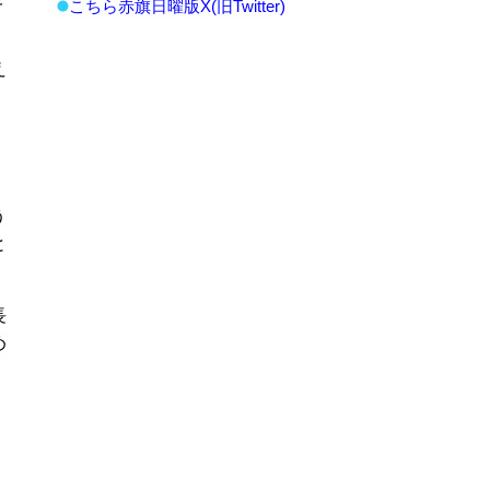
こちら赤旗日曜版X(旧Twitter)
え
う
と
長
め