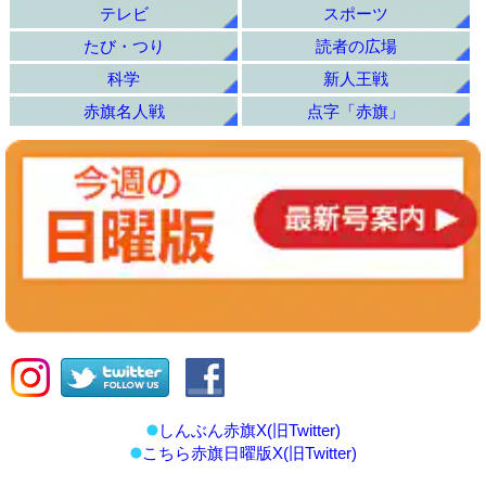
テレビ
スポーツ
たび・つり
読者の広場
科学
新人王戦
赤旗名人戦
点字「赤旗」
しんぶん赤旗X(旧Twitter)
こちら赤旗日曜版X(旧Twitter)