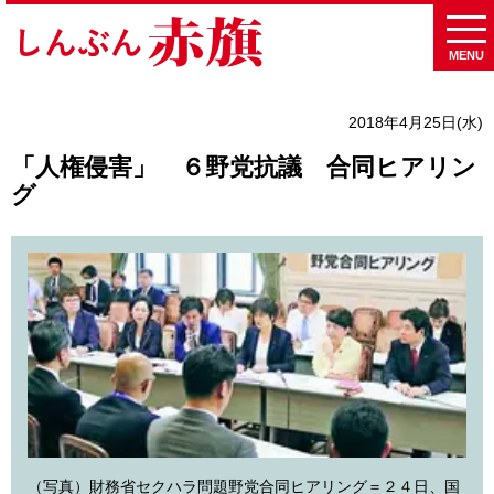
MENU
2018年4月25日(水)
「人権侵害」 ６野党抗議 合同ヒアリン
グ
（写真）財務省セクハラ問題野党合同ヒアリング＝２４日、国