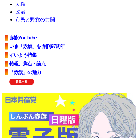
人権
政治
市民と野党の共闘
赤旗YouTube
いま「赤旗」を 創刊97周年
すいよう特集
特報、焦点・論点
「赤旗」の魅力