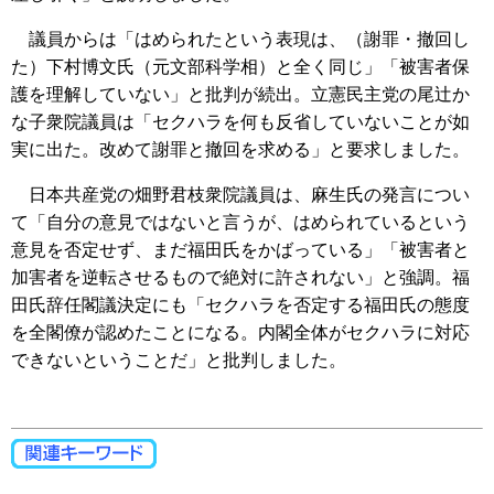
議員からは「はめられたという表現は、（謝罪・撤回し
た）下村博文氏（元文部科学相）と全く同じ」「被害者保
護を理解していない」と批判が続出。立憲民主党の尾辻か
な子衆院議員は「セクハラを何も反省していないことが如
実に出た。改めて謝罪と撤回を求める」と要求しました。
日本共産党の畑野君枝衆院議員は、麻生氏の発言につい
て「自分の意見ではないと言うが、はめられているという
意見を否定せず、まだ福田氏をかばっている」「被害者と
加害者を逆転させるもので絶対に許されない」と強調。福
田氏辞任閣議決定にも「セクハラを否定する福田氏の態度
を全閣僚が認めたことになる。内閣全体がセクハラに対応
できないということだ」と批判しました。