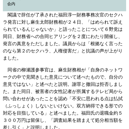
会内
閣議で辞任が了承された福田淳一財務事務次官のセクハ
ラ発言に対し麻生太郎財務相が２４日、「はめられて訴え
られているんじゃないか」と語ったことについて６野党は
同日、財務省への合同ヒアリングを２度にわたり開催し、
発言の真意をただしました。議員からは「根拠なく言った
のなら第２のセクハラ、人権侵害だ」と抗議の声が上がり
ました。
同省の柳瀬護参事官は、麻生財務相が「自身のネットワ
ークの中で見聞きした意見について述べたもので、自分の
意見ではない」と述べたと説明。謝罪と撤回は拒否しまし
た。また同日、被害者の女性記者が所属するテレビ局から
問い合わせがあったことを認め「不安に思われる点は払拭
（ふっしょく）しないといけない。双方納得できる形での
対応を目指している」と述べました。福田氏の退職金約５
３００万円は留保し、「調査結果を踏まえて処分相当額を
差し引く」と説明しました。