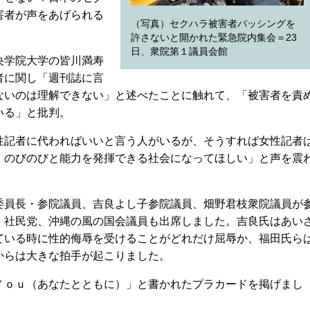
害者が声をあげられる
（写真）セクハラ被害者バッシングを
許さないと開かれた緊急院内集会＝23
日、衆院第１議員会館
央学院大学の皆川満寿
者に関し「週刊誌に言
ないのは理解できない」と述べたことに触れて、「被害者を責
いる」と批判。
記者に代わればいいと言う人がいるが、そうすれば女性記者
、のびのびと能力を発揮できる社会になってほしい」と声を震
員長・参院議員、吉良よし子参院議員、畑野君枝衆院議員が
、社民党、沖縄の風の国会議員も出席しました。吉良氏はあい
ている時に性的侮辱を受けることがどれだけ屈辱か、福田氏ら
からは大きな拍手が起こりました。
ｏｕ（あなたとともに）」と書かれたプラカードを掲げまし