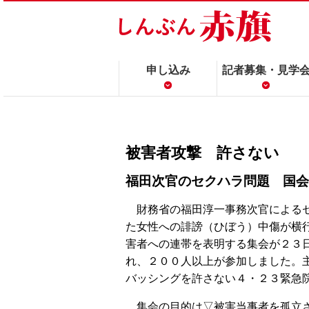
申し込み
記者募集・見学
被害者攻撃 許さない
福田次官のセクハラ問題 国会
財務省の福田淳一事務次官による
た女性への誹謗（ひぼう）中傷が横
害者への連帯を表明する集会が２３
れ、２００人以上が参加しました。
バッシングを許さない４・２３緊急
集会の目的は▽被害当事者を孤立