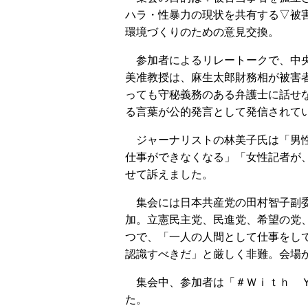
ハラ・性暴力の現状を共有する▽被
環境づくりのための意見交換。
参加者によるリレートークで、中
美准教授は、麻生太郎財務相が被害
っても守秘義務のある弁護士に話せ
る言葉が公的発言として発信されて
ジャーナリストの林美子氏は「男性
仕事ができなくなる」「女性記者が
せて訴えました。
集会には日本共産党の田村智子副委
加。立憲民主党、民進党、希望の党
つで、「一人の人間として仕事をし
認識すべきだ」と厳しく非難。会場
集会中、参加者は「＃Ｗｉｔｈ Ｙ
た。