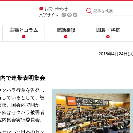
お問い合わせ
文字サイズ
会
主張とコラム
電話相談
囲碁・将棋
2018年4月24日(火
内で連帯表明集会
セクハラ行為を告発し
行しているとして、被
日夜、国会内で開か
主催はセクハラ被害者
院内集会実行委員会。
させない▽日本のセク