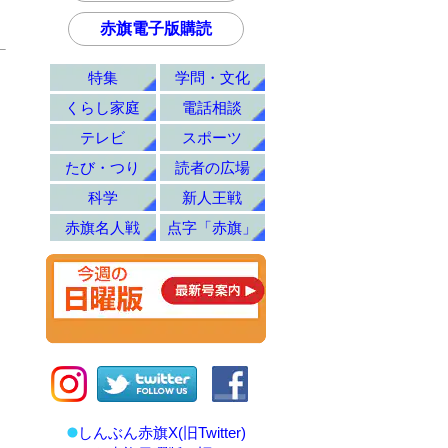
赤旗電子版購読
特集
学問・文化
くらし家庭
電話相談
テレビ
スポーツ
たび・つり
読者の広場
科学
新人王戦
赤旗名人戦
点字「赤旗」
しんぶん赤旗X(旧Twitter)