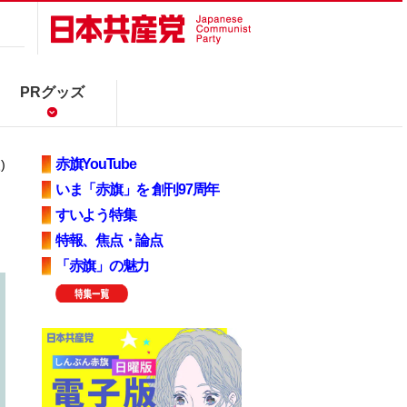
PRグッズ
赤旗YouTube
)
いま「赤旗」を 創刊97周年
すいよう特集
特報、焦点・論点
「赤旗」の魅力