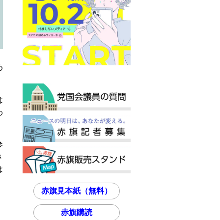
め
は
わ
参
さ
は
赤旗見本紙（無料）
赤旗購読