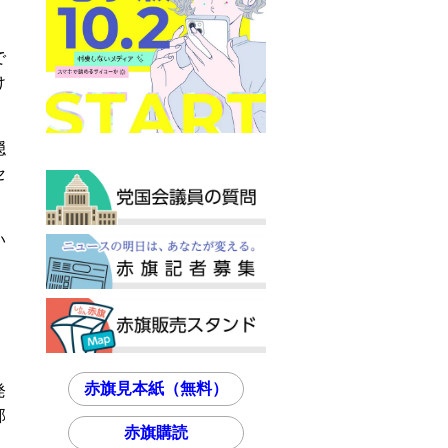
で
け
隠
セ
い
赤旗見本紙（無料）
発
部
赤旗購読