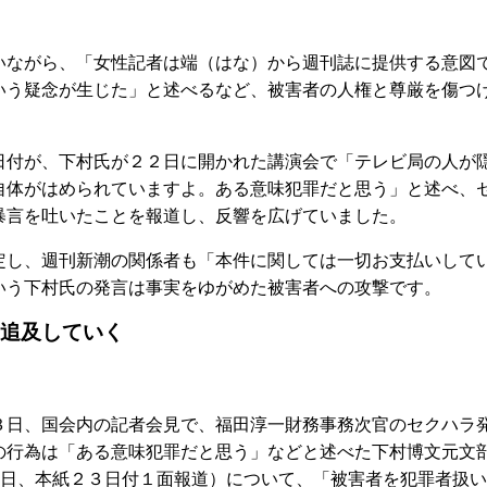
ながら、「女性記者は端（はな）から週刊誌に提供する意図
いう疑念が生じた」と述べるなど、被害者の人権と尊厳を傷つ
付が、下村氏が２２日に開かれた講演会で「テレビ局の人が
自体がはめられていますよ。ある意味犯罪だと思う」と述べ、
暴言を吐いたことを報道し、反響を広げていました。
し、週刊新潮の関係者も「本件に関しては一切お支払いして
いう下村氏の発言は事実をゆがめた被害者への攻撃です。
追及していく
日、国会内の記者会見で、福田淳一財務事務次官のセクハラ
の行為は「ある意味犯罪だと思う」などと述べた下村博文元文
２日、本紙２３日付１面報道）について、「被害者を犯罪者扱い