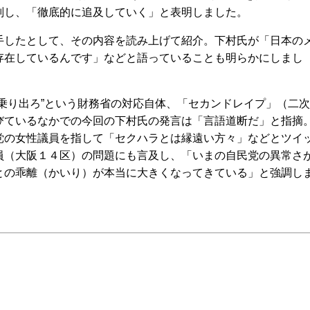
判し、「徹底的に追及していく」と表明しました。
したとして、その内容を読み上げて紹介。下村氏が「日本の
存在しているんです」などと語っていることも明らかにしまし
乗り出ろ”という財務省の対応自体、「セカンドレイプ」（二次
びているなかでの今回の下村氏の発言は「言語道断だ」と指摘
党の女性議員を指して「セクハラとは縁遠い方々」などとツイ
員（大阪１４区）の問題にも言及し、「いまの自民党の異常さ
との乖離（かいり）が本当に大きくなってきている」と強調し