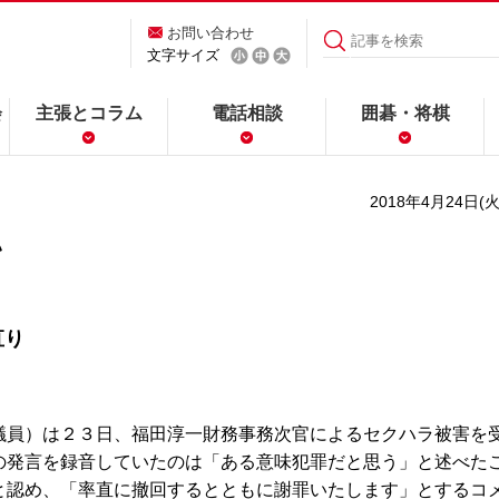
お問い合わせ
文字サイズ
会
主張とコラム
電話相談
囲碁・将棋
2018年4月24日(火
い
直り
員）は２３日、福田淳一財務事務次官によるセクハラ被害を
の発言を録音していたのは「ある意味犯罪だと思う」と述べた
と認め、「率直に撤回するとともに謝罪いたします」とするコ