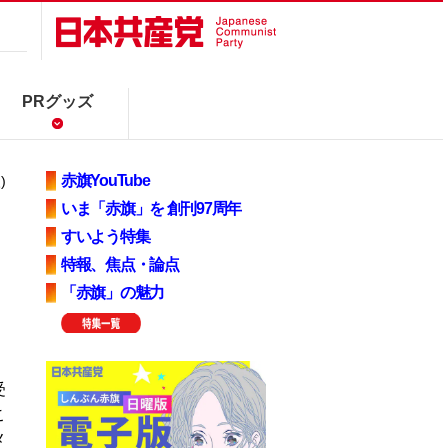
PRグッズ
赤旗YouTube
)
いま「赤旗」を 創刊97周年
すいよう特集
特報、焦点・論点
「赤旗」の魅力
受
こ
メ