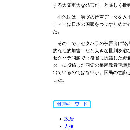
する大変重大な発言だ」と厳しく批
小池氏は、講演の音声データを入手
ディアは日本の国家をつぶすために
た。
その上で、セクハラの被害者に“名
的な性的加害）だと大きな批判を浴
セクハラ問題で財務省に抗議した野
ターに投稿した同党の長尾敬衆院議
出ているのではないか。国民の意識
した。
政治
人権