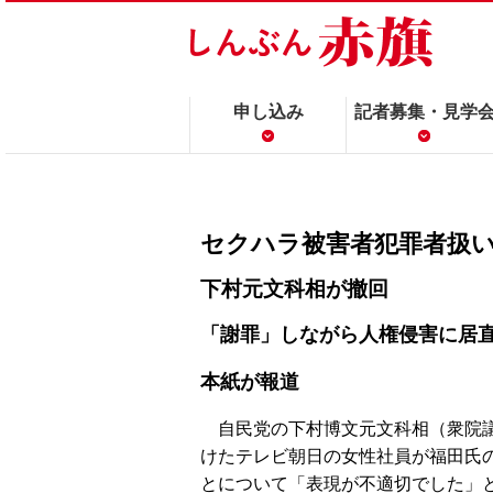
申し込み
記者募集・見学
セクハラ被害者犯罪者扱
下村元文科相が撤回
「謝罪」しながら人権侵害に居
本紙が報道
自民党の下村博文元文科相（衆院議
けたテレビ朝日の女性社員が福田氏
とについて「表現が不適切でした」