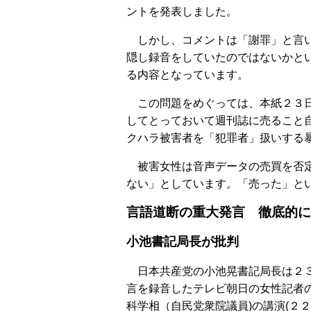
ントを発表しました。
しかし、コメントは「謝罪」と言い
隠し録音をしていたのではないかと
る内容となっています。
この問題をめぐっては、本紙２３日
してとっておいて週刊誌に売ること
クハラ被害者を「犯罪者」扱いする
被害女性は音声データの売買を否定
ない」としています。「売った」と
言語道断の重大発言 徹底的に
小池書記局長が批判
日本共産党の小池晃書記局長は２３
言を録音したテレビ朝日の女性記者
科学相（自民党衆院議員)の講演(２