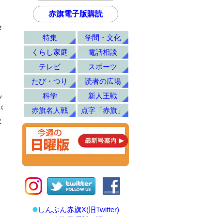
赤旗電子版購読
メ
特集
学問・文化
くらし家庭
電話相談
テレビ
スポーツ
たび・つり
読者の広場
。
科学
新人王戦
ッ
が
赤旗名人戦
点字「赤旗」
ま
しんぶん赤旗X(旧Twitter)