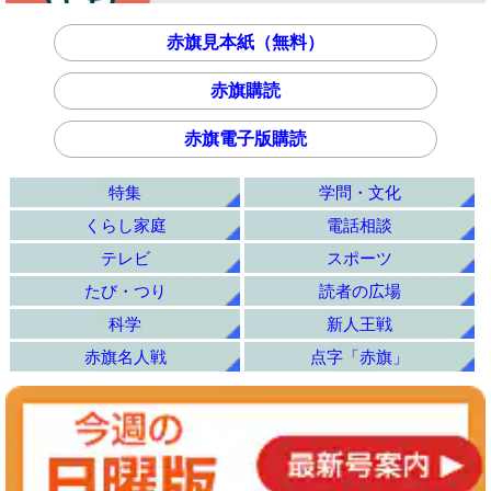
赤旗見本紙（無料）
赤旗購読
赤旗電子版購読
特集
学問・文化
くらし家庭
電話相談
テレビ
スポーツ
たび・つり
読者の広場
科学
新人王戦
赤旗名人戦
点字「赤旗」