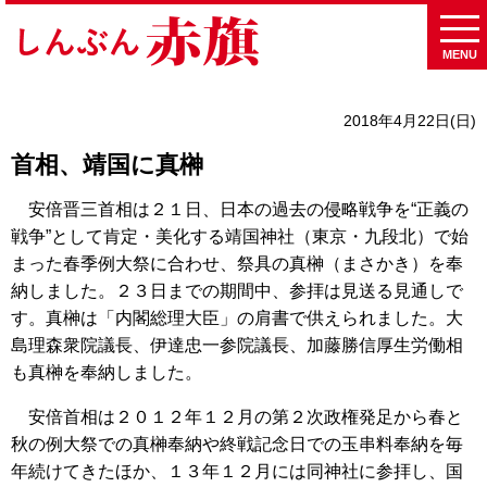
MENU
2018年4月22日(日)
首相、靖国に真榊
安倍晋三首相は２１日、日本の過去の侵略戦争を“正義の
戦争”として肯定・美化する靖国神社（東京・九段北）で始
まった春季例大祭に合わせ、祭具の真榊（まさかき）を奉
納しました。２３日までの期間中、参拝は見送る見通しで
す。真榊は「内閣総理大臣」の肩書で供えられました。大
島理森衆院議長、伊達忠一参院議長、加藤勝信厚生労働相
も真榊を奉納しました。
安倍首相は２０１２年１２月の第２次政権発足から春と
秋の例大祭での真榊奉納や終戦記念日での玉串料奉納を毎
年続けてきたほか、１３年１２月には同神社に参拝し、国