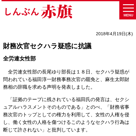
MENU
2018年4月19日(木)
財務次官セクハラ疑惑に抗議
全労連女性部
全労連女性部の長尾ゆり部長は１８日、セクハラ疑惑が
問われている福田淳一財務事務次官の罷免と、麻生太郎財
務相の辞職を求める声明を発表しました。
「証拠のテープに残されている福田氏の発言は、セクシ
ュアルハラスメントそのものである」とのべ、「財務省事
務次官のトップとしての権力を利用して、女性の人権を侵
し、働く女性の人格を傷つけるこのようなセクハラ行為は
断じて許されない」と批判しています。