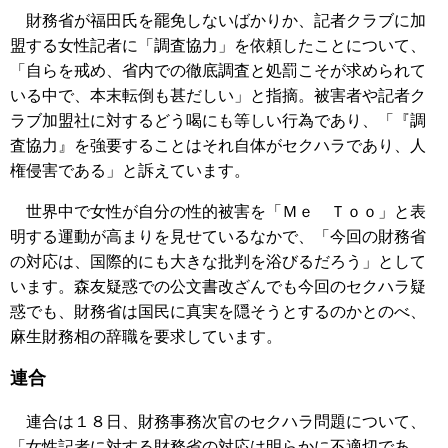
財務省が福田氏を罷免しないばかりか、記者クラブに加
盟する女性記者に「調査協力」を依頼したことについて、
「自らを戒め、省内での徹底調査と処罰こそが求められて
いる中で、本末転倒も甚だしい」と指摘。被害者や記者ク
ラブ加盟社に対するどう喝にも等しい行為であり、「『調
査協力』を強要することはそれ自体がセクハラであり、人
権侵害である」と訴えています。
世界中で女性が自分の性的被害を「Ｍｅ Ｔｏｏ」と表
明する運動が高まりを見せているなかで、「今回の財務省
の対応は、国際的にも大きな批判を浴びるだろう」として
います。森友疑惑での公文書改ざんでも今回のセクハラ疑
惑でも、財務省は国民に真実を隠そうとするのかとのべ、
麻生財務相の辞職を要求しています。
連合
連合は１８日、財務事務次官のセクハラ問題について、
「女性記者に対する財務省の対応は明らかに不適切であ