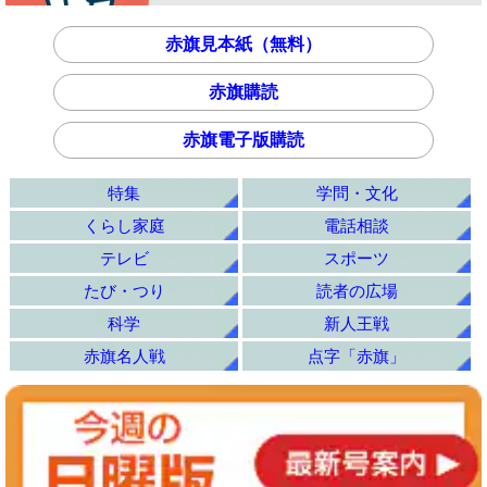
赤旗見本紙（無料）
赤旗購読
赤旗電子版購読
特集
学問・文化
くらし家庭
電話相談
テレビ
スポーツ
たび・つり
読者の広場
科学
新人王戦
赤旗名人戦
点字「赤旗」