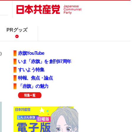
PRグッズ
赤旗YouTube
)
いま「赤旗」を 創刊97周年
すいよう特集
特報、焦点・論点
「赤旗」の魅力