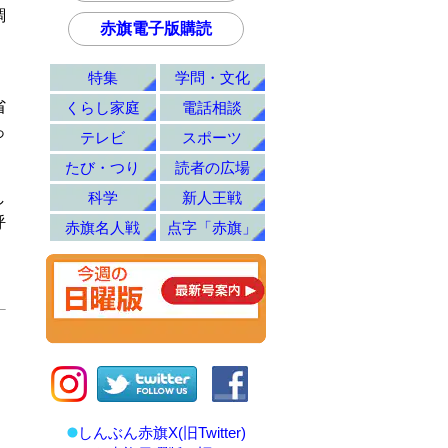
調
赤旗電子版購読
特集
学問・文化
、
省
くらし家庭
電話相談
っ
テレビ
スポーツ
たび・つり
読者の広場
し
科学
新人王戦
呼
赤旗名人戦
点字「赤旗」
しんぶん赤旗X(旧Twitter)