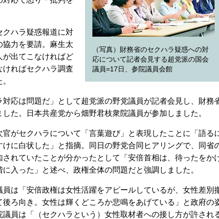
セクハラ疑惑報道に対
の協力を要請。麻生太
（写真）財務省のセクハラ疑惑への対
人が出てこなければど
応について記者会見する超党派の国会
なければセクハラ調査
議員=17日、参院議員会館
た。
対応は問題だ」として超党派の野党議員が記者会見し、財務
ました。日本共産党から畑野君枝衆院議員が参加しました。
官がセクハラについて「言葉遊び」と表現したことに「語る
すけに白状した」と指摘。同日の野党合同ヒアリングで、同省
知されていたことが分かったとして「安倍首相は、待ったをか
階に入った」と述べ、政権全体の問題だと強調しました。
員は「安倍政権は女性活躍をアピールしているが、女性差別
て後ろ向き。女性は輝くどころか悲鳴をあげている」と政府の
院議員は「（セクハラという）女性取材者への接し方が許され