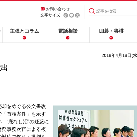
お問い合わせ
文字サイズ
会
主張とコラム
電話相談
囲碁・将棋
2018年4月18日(水
噴出
売却をめぐる公文書改
で「首相案件」を示す
―“底なし沼”の疑惑に
財務事務次官による複
の対応で怒り・批判を