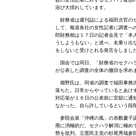
浴び大揺れしています。
財務省は週刊誌による福田次官の
して、報道各社の女性記者に調査へ
郎財務相は１７日の記者会見で「本
うしようもない」と述べ、名乗り出
をしないと受けとれる発言をしまし
国会では同日、「財務省のセクハラ
が公表した調査の全体の撤回を求め
畑野氏は、同省の調査で福田事務次
落ちた。日常からやっているとあけ
対応策が１６日の公表前に官邸に通
なかった。自ら許しているという段
参院会派「沖縄の風」の糸数慶子議
廃に消極的だ。セクハラ解消に極め
勢を批判。立憲民主党の杉尾秀哉参