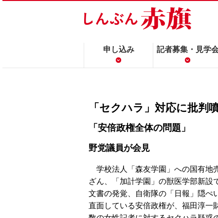
申し込み
記者募集・見学
「セクハラ」対応に批判
「安倍政権全体の問題」
野党議員が会見
学校法人「森友学園」への国有地
ざん、「加計学園」の獣医学部新設
文書の発覚、自衛隊の「日報」隠ぺい
直面している安倍政権が、福田淳一
数の女性記者に対するセクハラ疑惑