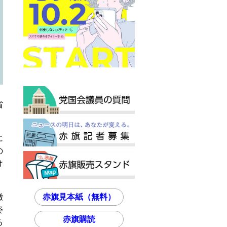
省
に
の
け
撤
赤旗見本紙（無料）
姿
赤旗購読
る