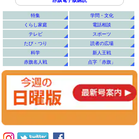
赤旗電子版購読
特集
学問・文化
くらし家庭
電話相談
テレビ
スポーツ
たび・つり
読者の広場
科学
新人王戦
赤旗名人戦
点字「赤旗」