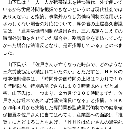
山下氏は「一人一人が携帯端末を持つ時代、外で働いて
いるから労働時間を把握できないというのは現代社会では
ありえない」と指摘。事業外みなし労働時間制の適用がふ
さわしくない場合の対応について、厚労省の土屋喜久審議
官は、「通常労働時間制が適用され、三六協定をこえての
時間外労働をさせていた場合や、割増賃金を支払っていな
かった場合は法違反となり、是正指導している」とのべま
した。
山下氏が、「佐戸さんが亡くなった時点で、どのような
三六労使協定が結ばれていたのか」とただすと、ＮＨＫの
根本佳則理事は、「時間外労働時間の上限は２カ月で１０
０時間以内、特別条項でさらに１００時間以内」だと回
答。山下氏は、「つまり、２カ月で２００時間までだ。佐
戸さんは通常であれば労基法違反になる」と指摘。ＮＨＫ
が昨年４月から実施した専門業務型裁量労働制での健康確
保措置を佐戸さんに当てはめても、産業医への面談は「推
奨」にとどまることをあげ、「ＮＨＫは佐戸さんの過労死