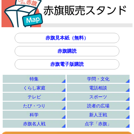
赤旗見本紙（無料）
赤旗購読
赤旗電子版購読
特集
学問・文化
くらし家庭
電話相談
テレビ
スポーツ
たび・つり
読者の広場
科学
新人王戦
赤旗名人戦
点字「赤旗」