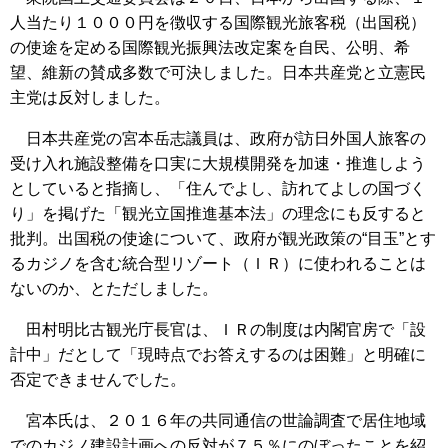
人当たり１０００円を徴収する国際観光旅客税（出国税）
の使途を定める国際観光振興法改定案を自民、公明、希
望、維新の賛成多数で可決しました。日本共産党と立憲民
主党は反対しました。
日本共産党の宮本岳志議員は、政府が訪日外国人旅客の
受け入れ施設整備を口実に大規模開発を加速・推進しよう
としていると指摘し、「住んでよし、訪れてよしの国づく
り」を掲げた「観光立国推進基本法」の理念にも反すると
批判。出国税の使途について、政府が観光政策の“目玉”とす
るカジノを含む統合型リゾート（ＩＲ）に使われることは
ないのか、とただしました。
田村明比古観光庁長官は、ＩＲの制度は内閣官房で「設
計中」だとして「現時点でお答えするのは困難」と明確に
否定できませんでした。
宮本氏は、２０１６年の共同通信の世論調査で居住地域
でのカジノ建設計画への反対が７５％にのぼったことを紹