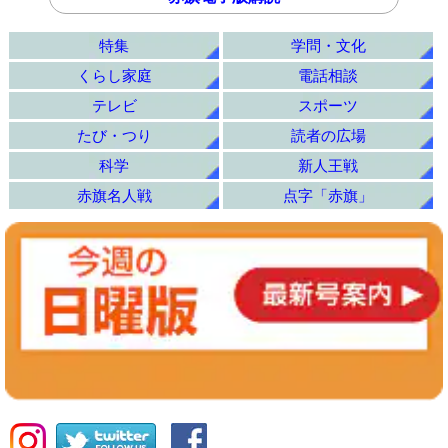
特集
学問・文化
くらし家庭
電話相談
テレビ
スポーツ
たび・つり
読者の広場
科学
新人王戦
赤旗名人戦
点字「赤旗」