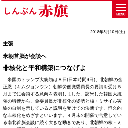
MENU
2018年3月10日(土)
主張
米朝首脳が会談へ
非核化と平和構築につなげよ
米国のトランプ大統領は８日(日本時間9日)、北朝鮮の金
正恩（キムジョンウン）朝鮮労働党委員長の要請を受け５
月までに会談する意向を表明しました。訪米した韓国大統
領の特使から、金委員長が非核化の姿勢と核・ミサイル実
験の自制を示していると説明を受けての決断です。恒久的
な非核化をめざすといいます。４月末の開催で合意してい
る南北首脳会談に続く大きな動きであり、北朝鮮の核・ミ