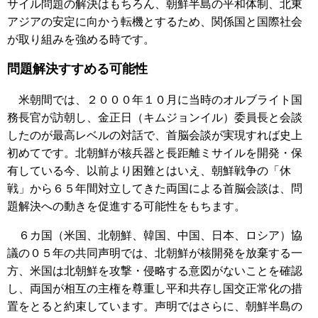
サイル問題の解決はもちろん、朝鮮半島の平和体制、北東
アジアの安定に向かう転機とするため、関係国と国際社会
が取り組みを強める時です。
問題解決すすめる可能性
米朝間では、２０００年１０月に当時のオルブライト国
務長官が訪朝し、金正日（キムジョンイル）委員長と会談
したのが最高レベルの対話で、首脳会談が実現すれば史上
初めてです。北朝鮮が核兵器と長距離ミサイルを開発・保
有している今、以前より困難とはいえ、朝鮮戦争の「休
戦」から６５年間対立してきた両国による首脳会談は、問
題解決への動きを促進する可能性をもちます。
６カ国（米国、北朝鮮、韓国、中国、日本、ロシア）協
議の０５年の共同声明では、北朝鮮が核開発を放棄する一
方、米国は北朝鮮を攻撃・侵略する意図がないことを確認
し、両国が相互の主権を尊重し平和共存し国交正常化の措
置をとると約束しています。声明ではさらに、朝鮮半島の