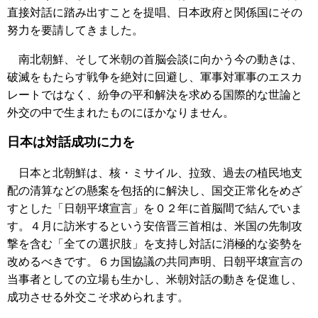
直接対話に踏み出すことを提唱、日本政府と関係国にその
努力を要請してきました。
南北朝鮮、そして米朝の首脳会談に向かう今の動きは、
破滅をもたらす戦争を絶対に回避し、軍事対軍事のエスカ
レートではなく、紛争の平和解決を求める国際的な世論と
外交の中で生まれたものにほかなりません。
日本は対話成功に力を
日本と北朝鮮は、核・ミサイル、拉致、過去の植民地支
配の清算などの懸案を包括的に解決し、国交正常化をめざ
すとした「日朝平壌宣言」を０２年に首脳間で結んでいま
す。４月に訪米するという安倍晋三首相は、米国の先制攻
撃を含む「全ての選択肢」を支持し対話に消極的な姿勢を
改めるべきです。６カ国協議の共同声明、日朝平壌宣言の
当事者としての立場も生かし、米朝対話の動きを促進し、
成功させる外交こそ求められます。