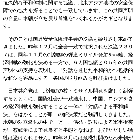
恒久的な平和体制に関する協議、北東アジア地域の安全保
障での協力を探ることでも一致しています。この共同声明
の合意に米朝が立ち戻り前進をつくれるかがカギとなりま
す。
そのことは国連安全保障理事会の決議も繰り返し求めて
きました。昨年１２月に全会一致で採択された決議２３９
７は、同年１１月の北朝鮮の弾道ミサイル発射を非難、経
済制裁の強化を決める一方で、６カ国協議と０５年の共同
声明への支持を表明し、「対話を通じた平和的かつ包括的
な解決を容易にする」各国の取り組みを呼び掛けました。
日本共産党は、北朝鮮の核・ミサイル開発を厳しく糾弾
するとともに、国際社会が一致結束し、中国、ロシアを含
め経済制裁を強化することと一体に「対話による平和解
決」をはかることが唯一の解決策だと強調してきました。
米朝の対立激化の中で、万一、偶発・誤算による軍事衝突
が、核戦争にまで発展する事態となれば、おびただしい犠
牲は避けられません。昨年８月には危機打開のため米朝が