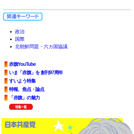
政治
国際
北朝鮮問題・六カ国協議
赤旗YouTube
いま「赤旗」を 創刊97周年
すいよう特集
特報、焦点・論点
「赤旗」の魅力