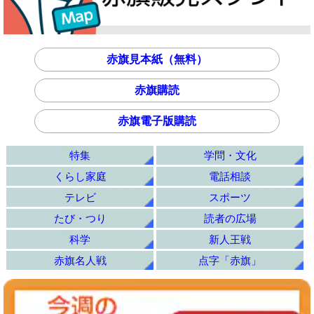
赤旗見本紙（無料）
赤旗購読
赤旗電子版購読
特集
学問・文化
くらし家庭
電話相談
テレビ
スポーツ
たび・つり
読者の広場
科学
新人王戦
赤旗名人戦
点字「赤旗」