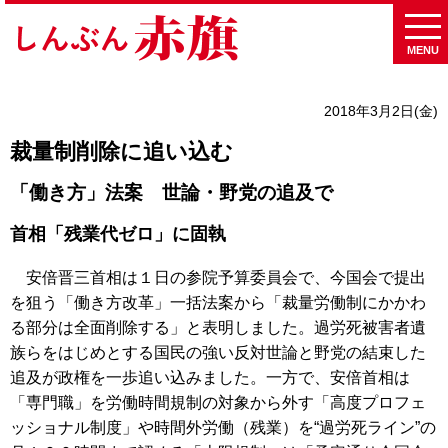
MENU
2018年3月2日(金)
裁量制削除に追い込む
「働き方」法案 世論・野党の追及で
首相「残業代ゼロ」に固執
安倍晋三首相は１日の参院予算委員会で、今国会で提出
を狙う「働き方改革」一括法案から「裁量労働制にかかわ
る部分は全面削除する」と表明しました。過労死被害者遺
族らをはじめとする国民の強い反対世論と野党の結束した
追及が政権を一歩追い込みました。一方で、安倍首相は
「専門職」を労働時間規制の対象から外す「高度プロフェ
ッショナル制度」や時間外労働（残業）を“過労死ライン”の