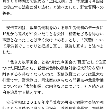
月１００時間まで認める「上限規制」は「予定通り今国会
に提出する法案に盛り込む」と述べました。野党質問への
答弁。
安倍首相は、裁量労働制をめぐる厚生労働省のデータに
野党から追及が相次いだことを受け「精査せざるを得ない
事態となったことは重く受け止める」とし、「実態につい
て厚労省でしっかりと把握し直し、議論し直す」と述べま
した。
「働き方改革国会」と名づけた今国会の“目玉”として位置
づけた同法案から、裁量労働制の業務対象拡大部分を切り
離さざるを得なくなったのは、安倍政権にとっては重大な
打撃です。野党側は、同法案のさらなる問題点や裁量労働
についての「実態把握」の内容などについて、引き続き政
府を追及する構えです。
安倍首相は２０１８年度予算案の可決が衆院本会議で強
行された直後の２月２８日深夜、菅義偉官房長官、加藤勝