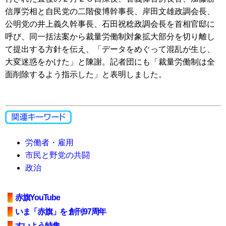
信厚労相と自民党の二階俊博幹事長、岸田文雄政調会長、
公明党の井上義久幹事長、石田祝稔政調会長を首相官邸に
呼び、同一括法案から裁量労働制対象拡大部分を切り離し
て提出する方針を伝え、「データをめぐって混乱が生じ、
大変迷惑をかけた」と陳謝。記者団にも「裁量労働制は全
面削除するよう指示した」と表明しました。
労働者・雇用
市民と野党の共闘
政治
赤旗YouTube
いま「赤旗」を 創刊97周年
すいよう特集