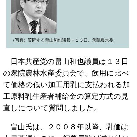
（写真）質問する畠山和也議員＝１３日、衆院農水委
日本共産党の畠山和也議員は１３日
の衆院農林水産委員会で、飲用に比べ
て価格の低い加工用乳に支払われる加
工原料乳生産者補給金の算定方式の見
直しについて質問しました。
畠山氏は、２００８年以降、乳価は