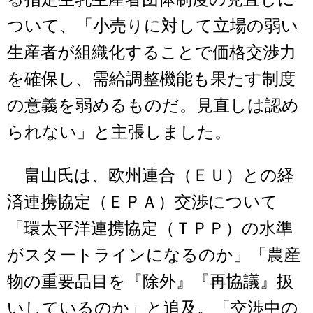
ついて、「小売りに対して立場の弱い
生産者が組織化することで価格交渉力
を確保し、需給調整機能も果たす制度
の意義を弱めるものだ。見直しは認め
られない」と主張しました。
畠山氏は、欧州連合（ＥＵ）との経
済連携協定（ＥＰＡ）交渉について
「環太平洋連携協定（ＴＰＰ）の水準
がスタートラインになるのか」「農産
物の重要品目を『除外』『再協議』扱
いしているのか」と追及。「交渉中の