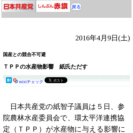
2016年4月9日(土)
国産との競合不可避
ＴＰＰの水産物影響 紙氏ただす
mixiチェック
日本共産党の紙智子議員は５日、参
院農林水産委員会で、環太平洋連携協
定（ＴＰＰ）が水産物に与える影響に