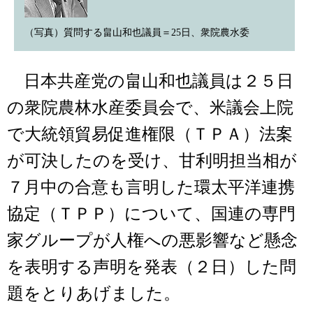
（写真）質問する畠山和也議員＝25日、衆院農水委
日本共産党の畠山和也議員は２５日
の衆院農林水産委員会で、米議会上院
で大統領貿易促進権限（ＴＰＡ）法案
が可決したのを受け、甘利明担当相が
７月中の合意も言明した環太平洋連携
協定（ＴＰＰ）について、国連の専門
家グループが人権への悪影響など懸念
を表明する声明を発表（２日）した問
題をとりあげました。