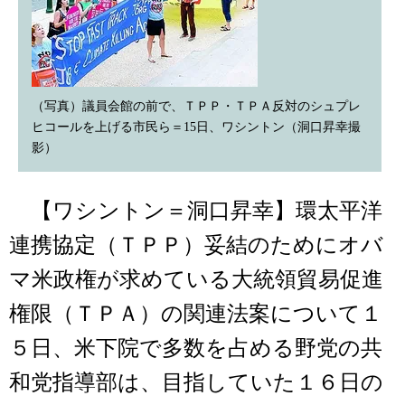
（写真）議員会館の前で、ＴＰＰ・ＴＰＡ反対のシュプレ
ヒコールを上げる市民ら＝15日、ワシントン（洞口昇幸撮
影）
【ワシントン＝洞口昇幸】環太平洋
連携協定（ＴＰＰ）妥結のためにオバ
マ米政権が求めている大統領貿易促進
権限（ＴＰＡ）の関連法案について１
５日、米下院で多数を占める野党の共
和党指導部は、目指していた１６日の