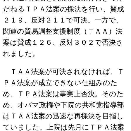
だねるＴＰＡ法案の採決を行い、賛成
２１９、反対２１１で可決。一方で、
関連の貿易調整支援制度（ＴＡＡ）法
案は賛成１２６、反対３０２で否決さ
れました。
ＴＡＡ法案が可決されなければ、Ｔ
ＰＡ法案が成立できない仕組みのた
め、ＴＰＡ法案は事実上否決。そのた
め、オバマ政権や下院の共和党指導部
はＴＡＡ法案の迅速な再採決を目指し
ていました。上院は先月にＴＰＡ法案