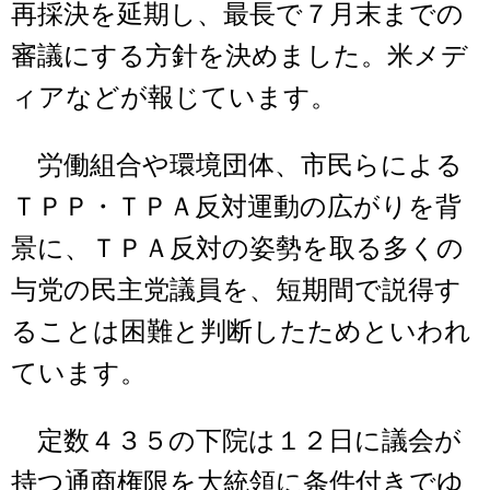
再採決を延期し、最長で７月末までの
審議にする方針を決めました。米メデ
ィアなどが報じています。
労働組合や環境団体、市民らによる
ＴＰＰ・ＴＰＡ反対運動の広がりを背
景に、ＴＰＡ反対の姿勢を取る多くの
与党の民主党議員を、短期間で説得す
ることは困難と判断したためといわれ
ています。
定数４３５の下院は１２日に議会が
持つ通商権限を大統領に条件付きでゆ