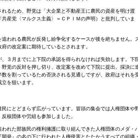
れるため、野党は「大企業と不動産王に農民の資産を明け渡
ド共産党〈マルクス主義〉＝ＣＰＩＭの声明）と批判していま
追われる農民が反発し紛争化するケースが後を絶ちません。
政府の改定案に期待しているとされます。
、３月までに上下院の承認を得られなければ失効します。下
、野党の反対を押し切り、改定案を改めて下院に提出。採決に
半数を割っているため否決される見通しですが、政府はそれを
成立を狙います。
民にとどまらず広がっています。冒頭の集会では人権団体や
、反核団体や労組も参加しました。
われた部族民の権利擁護に取り組んできた人権団体のメダ・
『開発』の名の下に行われた人権侵害とたたかうすべての組織