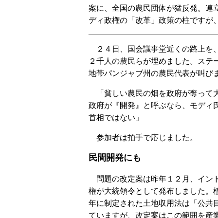
案に、全国の農民団体が猛反発。連
ディ政権の「改革」政策の柱ですが
２４日、国会議事堂近くの路上を
２千人の農民らが埋めました。ステ
地帯パンジャブ州の農民代表が叫び
「貧しい農民の畑を政府が奪って
政府が『開発』と呼ぶなら、モディ
首相ではない」
参加者は拍手で応じました。
民間開発にも
問題の改定案は昨年１２月、イン
権が大統領令として発布しました。
年に制定された土地収用法は「公共
ていますが、改定案はこの範囲を産