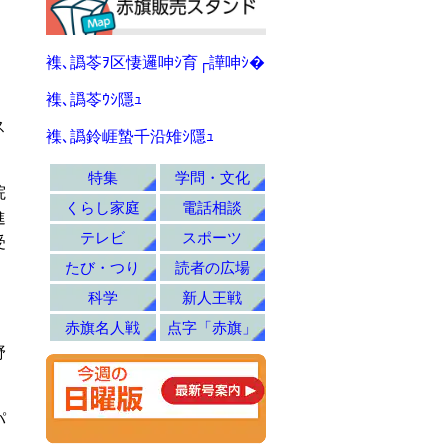
襍､譌苓ｦ区悽邏呻ｼ育┌譁呻ｼ�
襍､譌苓ｳｼ隱ｭ
ス
襍､譌鈴崕蟄千沿雉ｼ隱ｭ
特集
学問・文化
院
くらし家庭
電話相談
進
テレビ
スポーツ
受
たび・つり
読者の広場
科学
新人王戦
赤旗名人戦
点字「赤旗」
野
パ
・