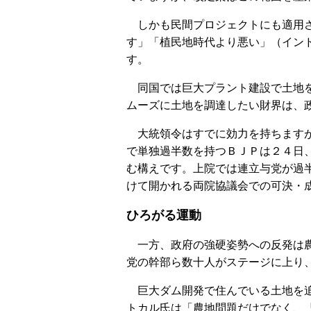
しかも民間プロジェクトにも適用さ
す」「植民地時代より悪い」（イン
す。
同国では巨大プラント建設で土地を
ムーズに土地を調達したい財界は、
大統領令はすでに効力を持ちますが
で単独過半数を持つＢＪＰは２４日
む構えです。上院では連立与党が過
けて開かれる両院協議会での可決・
ひろがる運動
一方、政府の強硬姿勢への反発は農
党の幹部ら数十人がステージに上り
巨大ダム開発で住んでいる土地を追
トカル氏は「農地問題だけでなく、