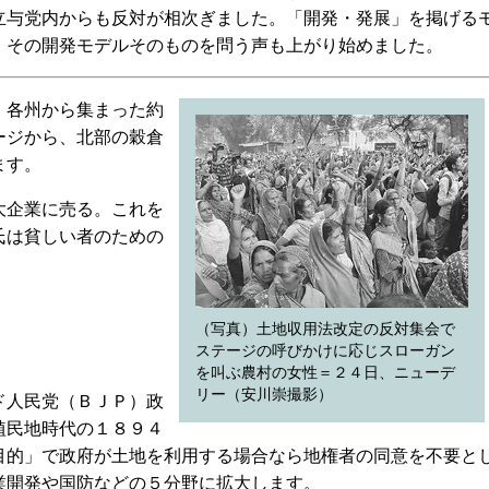
立与党内からも反対が相次ぎました。「開発・発展」を掲げる
、その開発モデルそのものを問う声も上がり始めました。
、各州から集まった約
ージから、北部の穀倉
ます。
大企業に売る。これを
氏は貧しい者のための
（写真）土地収用法改定の反対集会で
ステージの呼びかけに応じスローガン
を叫ぶ農村の女性＝２４日、ニューデ
リー（安川崇撮影）
ド人民党（ＢＪＰ）政
植民地時代の１８９４
目的」で政府が土地を利用する場合なら地権者の同意を不要と
業開発や国防などの５分野に拡大します。