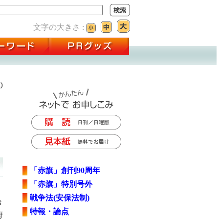
文字の大きさ :
)
「赤旗」創刊90周年
「赤旗」特別号外
戦争法(安保法制)
き
特報・論点
府