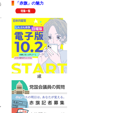
「赤旗」の魅力
モ
縲
し