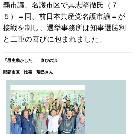
覇市議、名護市区で具志堅徹氏（７
５）＝同、前日本共産党名護市議＝が
接戦を制し、選挙事務所は知事選勝利
と二重の喜びに包まれました。
「歴史動かした」 喜びの涙
那覇市区 比嘉 瑞己さん