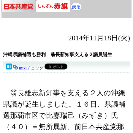
2014年11月18日(火)
沖縄県議補選も勝利 翁長新知事支える２議員誕生
mixiチェック
翁長雄志新知事を支える２人の沖縄
県議が誕生しました。１６日、県議補
選那覇市区で比嘉瑞己（みずき）氏
（４０）＝無所属新、前日本共産党那