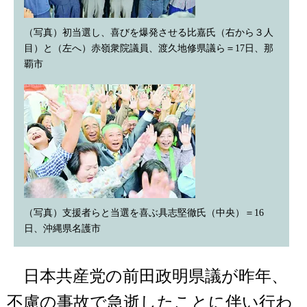
（写真）初当選し、喜びを爆発させる比嘉氏（右から３人
目）と（左へ）赤嶺衆院議員、渡久地修県議ら＝17日、那
覇市
（写真）支援者らと当選を喜ぶ具志堅徹氏（中央）＝16
日、沖縄県名護市
日本共産党の前田政明県議が昨年、
不慮の事故で急逝したことに伴い行わ