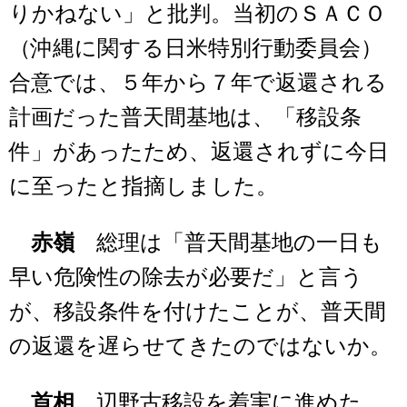
りかねない」と批判。当初のＳＡＣＯ
（沖縄に関する日米特別行動委員会）
合意では、５年から７年で返還される
計画だった普天間基地は、「移設条
件」があったため、返還されずに今日
に至ったと指摘しました。
赤嶺
総理は「普天間基地の一日も
早い危険性の除去が必要だ」と言う
が、移設条件を付けたことが、普天間
の返還を遅らせてきたのではないか。
首相
辺野古移設を着実に進めた