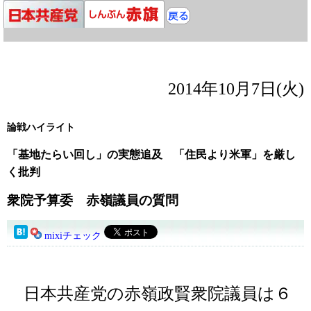
2014年10月7日(火)
論戦ハイライト
「基地たらい回し」の実態追及 「住民より米軍」を厳し
く批判
衆院予算委 赤嶺議員の質問
mixiチェック
日本共産党の赤嶺政賢衆院議員は６