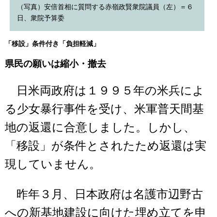
（写真）安倍首相に質問する赤嶺政賢衆院議員（左）＝６
日、衆院予算委
「移設」条件付き「負担軽減」
県民の願いは縮小・撤去
日米両政府は１９９５年の米兵によ
る少女暴行事件を受け、米軍普天間基
地の返還に合意しました。しかし、
「移設」が条件とされたため返還は実
現していません。
昨年３月、日本政府は名護市辺野古
への新基地建設に向けた埋め立てを申