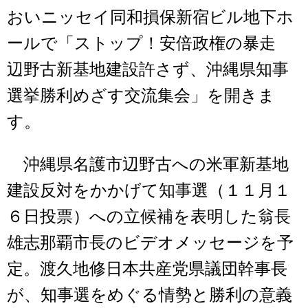
おいニッセイ同和損保新宿ビル地下ホ
ールで「ストップ！安倍政権の暴走
辺野古新基地建設許さず、沖縄県知事
選挙勝利めざす交流集会」を開きま
す。
沖縄県名護市辺野古への米軍新基地
建設反対をかかげて知事選（１１月１
６日投票）への立候補を表明した翁長
雄志那覇市長のビデオメッセージを予
定。渡久地修日本共産党県議団幹事長
が、知事選をめぐる情勢と勝利の意義