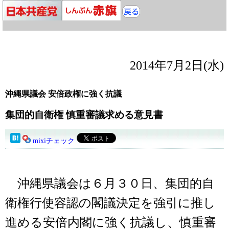
2014年7月2日(水)
沖縄県議会 安倍政権に強く抗議
集団的自衛権 慎重審議求める意見書
mixiチェック
沖縄県議会は６月３０日、集団的自
衛権行使容認の閣議決定を強引に推し
進める安倍内閣に強く抗議し、慎重審