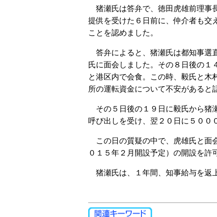
猪瀬氏は答弁で、徳田虎雄前理事長
提供を受けた６日前に、仲介者も交
ことを認めました。
答弁によると、猪瀬氏は都知事選直
氏に面会しました。その８日後の１
と港区内で会食。この時、毅氏と木
所の運転資金について不安があると
その５日後の１９日に毅氏から猪瀬
呼び出しを受け、翌２０日に５００
この日の質疑の中で、虎雄氏と面会
０１５年２月開設予定）の開設を許
猪瀬氏は、１年間、知事給与を返上