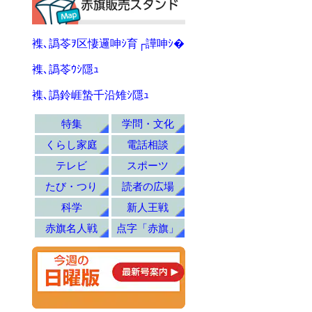
襍､譌苓ｦ区悽邏呻ｼ育┌譁呻ｼ�
襍､譌苓ｳｼ隱ｭ
襍､譌鈴崕蟄千沿雉ｼ隱ｭ
特集
学問・文化
くらし家庭
電話相談
テレビ
スポーツ
たび・つり
読者の広場
科学
新人王戦
赤旗名人戦
点字「赤旗」