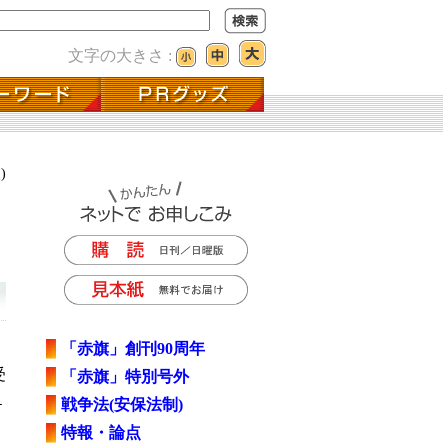
文字の大きさ :
)
「赤旗」創刊90周年
受
「赤旗」特別号外
１
戦争法(安保法制)
特報・論点