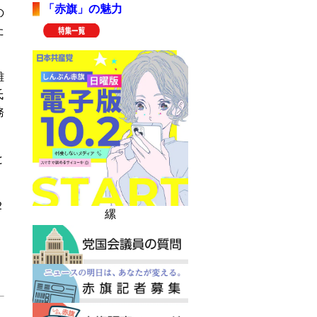
「赤旗」の魅力
の
た
雄
氏
務
と
２
縲