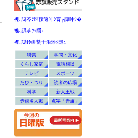
襍､譌苓ｦ区悽邏呻ｼ育┌譁呻ｼ�
襍､譌苓ｳｼ隱ｭ
襍､譌鈴崕蟄千沿雉ｼ隱ｭ
特集
学問・文化
くらし家庭
電話相談
テレビ
スポーツ
たび・つり
読者の広場
科学
新人王戦
赤旗名人戦
点字「赤旗」