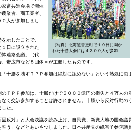
の家畜共進会場で開催
や農業者、商工業者、
００人が参加しまし
勢を示したことで、
（写真）北海道音更町で１０日に開か
と１日に設立された
れた十勝大会には４３００人が参加
団体連絡会議」（代
会、帯広市など８団体＝が主催したものです。
「十勝を壊すＴＰＰ参加は絶対に認めない」という熱気に包
のＴＰＰ参加は、十勝だけで５０００億円の損失と４万人の
もなく交渉参加することは許されません。十勝から反対行動の
ました。
固反対」と大会決議を読み上げ、自民党、新党大地の国会議
を誓う」などとあいさつしました。日本共産党の紙智子参院議