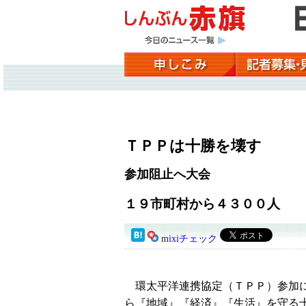
ＴＰＰは十勝を壊す
参加阻止へ大会
１９市町村から４３００人
mixiチェック
環太平洋連携協定（ＴＰＰ）参加
ら『地域』『経済』『生活』を守る