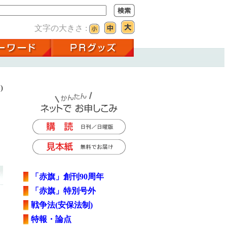
文字の大きさ :
)
「赤旗」創刊90周年
「赤旗」特別号外
戦争法(安保法制)
特報・論点