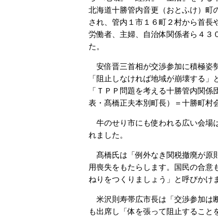
北海道十勝管内音更（おとふけ）町
され、管内１市１６町２村から首長
労働者、主婦、自治体関係者ら４３
た。
安倍晋三首相が交渉参加に積極姿
「阻止しなければ地域が崩壊する」
「ＴＰＰ問題を考える十勝管内関係
表・髙橋正夫本別町長）＝十勝町村
牛のせり市にも使われる広い会場は
れました。
髙橋氏は「例外なき関税撤廃が原則
用喪失をもたらします。国民の合意
ねりをつくりましょう」と呼びかけ
米沢則寿帯広市長は「交渉参加は断
も出席し「体を張って阻止すること