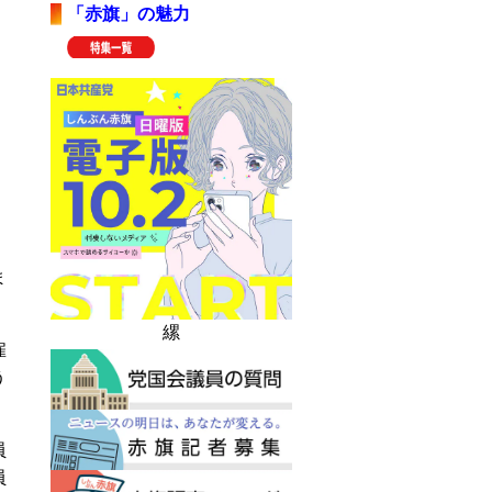
「赤旗」の魅力
ま
縲
雇
う
員
員