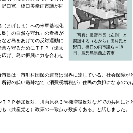
。野口寛、橋口美幸両市議が同
（まげしま）への米軍基地化
久島）の自然を守れ」の看板が
（写真）長野市長（左側）と
るなど島をあげての反対運動に
懇談する（右から）田村氏と
野口、橋口の両市議ら＝18
産業を守るためにＴＰＰ（環太
日、鹿児島県西之表市
を広げ、島の振興に力を合わせ
市長は「市町村国保の運営は限界に達している、社会保障が
、所得の低い過疎地で（消費税増税が）住民の負担になるので
ＴＰＰ参加反対、川内原発３号機増設反対などでの共同にと
でも（共産党と）政策の一致点が数多くある」と話しました。