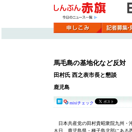
馬毛島の基地化など反対
田村氏 西之表市長と懇談
鹿児島
mixiチェック
日本共産党の田村貴昭衆院九州・沖
８日、鹿児島県・種子島北部にある