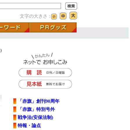
文字の大きさ :
)
「赤旗」創刊90周年
「赤旗」特別号外
戦争法(安保法制)
特報・論点