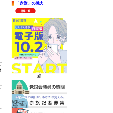
「赤旗」の魅力
ど
は
縲
ど