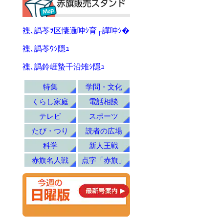
襍､譌苓ｦ区悽邏呻ｼ育┌譁呻ｼ�
襍､譌苓ｳｼ隱ｭ
襍､譌鈴崕蟄千沿雉ｼ隱ｭ
特集
学問・文化
くらし家庭
電話相談
テレビ
スポーツ
たび・つり
読者の広場
科学
新人王戦
赤旗名人戦
点字「赤旗」