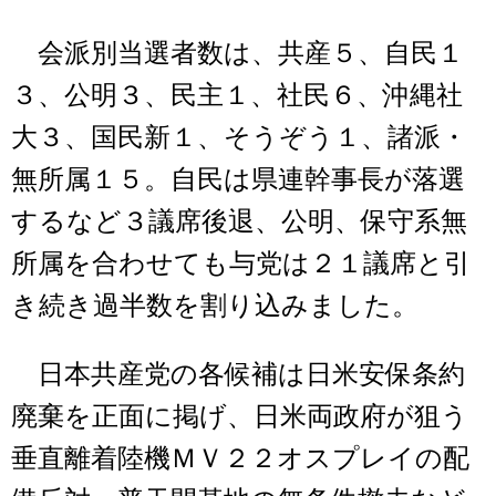
会派別当選者数は、共産５、自民１
３、公明３、民主１、社民６、沖縄社
大３、国民新１、そうぞう１、諸派・
無所属１５。自民は県連幹事長が落選
するなど３議席後退、公明、保守系無
所属を合わせても与党は２１議席と引
き続き過半数を割り込みました。
日本共産党の各候補は日米安保条約
廃棄を正面に掲げ、日米両政府が狙う
垂直離着陸機ＭＶ２２オスプレイの配