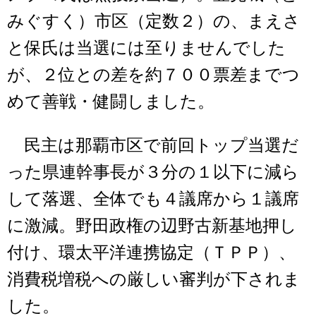
みぐすく）市区（定数２）の、まえさ
と保氏は当選には至りませんでした
が、２位との差を約７００票差までつ
めて善戦・健闘しました。
民主は那覇市区で前回トップ当選だ
った県連幹事長が３分の１以下に減ら
して落選、全体でも４議席から１議席
に激減。野田政権の辺野古新基地押し
付け、環太平洋連携協定（ＴＰＰ）、
消費税増税への厳しい審判が下されま
した。