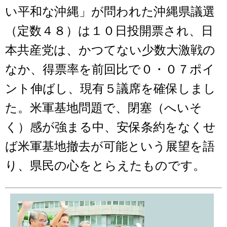
い平和な沖縄」が問われた沖縄県議選
（定数４８）は１０日投開票され、日
本共産党は、かつてない少数大激戦の
なか、得票率を前回比で０・０７ポイ
ント伸ばし、現有５議席を確保しまし
た。米軍基地問題で、閉塞（へいそ
く）感が強まる中、安保条約をなくせ
ば米軍基地撤去が可能という展望を語
り、県民の心をとらえたものです。