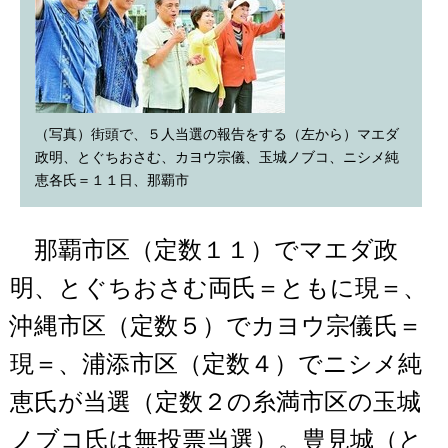
（写真）街頭で、５人当選の報告をする（左から）マエダ
政明、とぐちおさむ、カヨウ宗儀、玉城ノブコ、ニシメ純
恵各氏＝１１日、那覇市
那覇市区（定数１１）でマエダ政
明、とぐちおさむ両氏＝ともに現＝、
沖縄市区（定数５）でカヨウ宗儀氏＝
現＝、浦添市区（定数４）でニシメ純
恵氏が当選（定数２の糸満市区の玉城
ノブコ氏は無投票当選）。豊見城（と