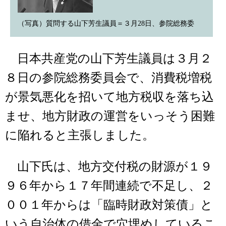
（写真）質問する山下芳生議員＝３月28日、参院総務委
日本共産党の山下芳生議員は３月２
８日の参院総務委員会で、消費税増税
が景気悪化を招いて地方税収を落ち込
ませ、地方財政の運営をいっそう困難
に陥れると主張しました。
山下氏は、地方交付税の財源が１９
９６年から１７年間連続で不足し、２
００１年からは「臨時財政対策債」と
いう自治体の借金で穴埋めしているこ