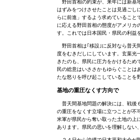
野田首相の約束が、来年には新基地
はずみをつけさせたことは見過ごし
らに前進」するよう求めていること
に応える野田首相の態度がアメリカ
す。これでは日本国民・県民の利益
野田首相は｢移設｣に反対なら普天
度をむきだしにしています。玄葉光
きたのも、県民に圧力をかけるため
民の総意はいささかもゆらぐことは
たな怒りを呼び起こしていることを
基地の重圧なくす方向で
普天間基地問題の解決には、戦後６
の重圧をなくす立場に立つことが不
米軍が県民から奪い取った土地の上
あります。県民の思いを理解しない
２４日から沖縄で日本平和大会が開