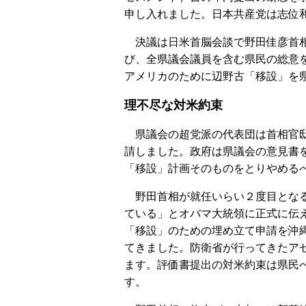
申し入れました。日本共産党は志位
決議は日米首脳会談で野田佳彦首相
び、全県議会議員を含む県民の総意
アメリカのために辺野古「移設」を
理不尽な対米約束
県議会の超党派の代表団は首相官邸
請しました。政府は県議会の意見書
「移設」計画そのものをとりやめる
野田首相が就任いらい２度目となる
ている」とオバマ大統領に正式に伝
「移設」のための埋め立て申請を沖
てきました。防衛省が行ってきたア
ます。評価書提出の対米約束は県民
す。