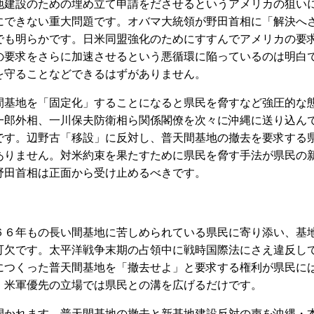
建設のための埋め立て申請をださせるというアメリカの狙い
にできない重大問題です。オバマ大統領が野田首相に「解決へ
でも明らかです。日米同盟強化のためにすすんでアメリカの要
の要求をさらに加速させるという悪循環に陥っているのは明白
を守ることなどできるはずがありません。
間基地を「固定化」することになると県民を脅すなど強圧的な
一郎外相、一川保夫防衛相ら関係閣僚を次々に沖縄に送り込ん
です。辺野古「移設」に反対し、普天間基地の撤去を要求する
ありません。対米約束を果たすために県民を脅す手法が県民の
野田首相は正面から受け止めるべきです。
６年もの長い間基地に苦しめられている県民に寄り添い、基
可欠です。太平洋戦争末期の占領中に戦時国際法にさえ違反し
につくった普天間基地を「撤去せよ」と要求する権利が県民に
、米軍優先の立場では県民との溝を広げるだけです。
かれます。普天間基地の撤去と新基地建設反対の声を沖縄・