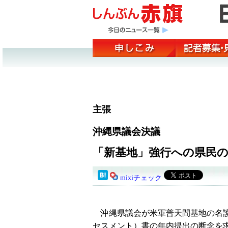
主張
沖縄県議会決議
「新基地」強行への県民
mixiチェック
沖縄県議会が米軍普天間基地の名護
セスメント）書の年内提出の断念を