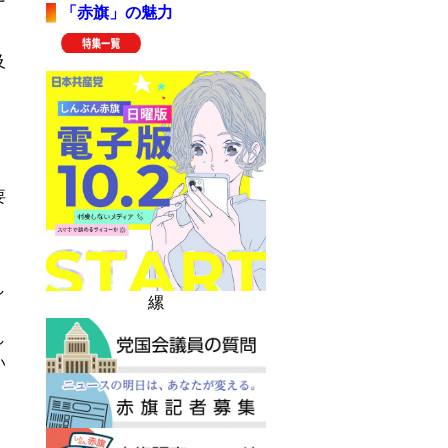
「赤旗」の魅力
及
、
要
し
縲
し
い