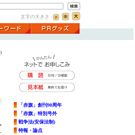
文字の大きさ :
)
「赤旗」創刊90周年
「赤旗」特別号外
戦争法(安保法制)
ア
特報・論点
に