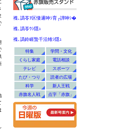
に
さ
求
襍､譌苓ｦ区悽邏呻ｼ育┌譁呻ｼ�
で
襍､譌苓ｳｼ隱ｭ
襍､譌鈴崕蟄千沿雉ｼ隱ｭ
態
で
特集
学問・文化
県
くらし家庭
電話相談
新
テレビ
スポーツ
たび・つり
読者の広場
科学
新人王戦
赤旗名人戦
点字「赤旗」
地
て
は
本