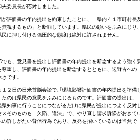
和夫委員長が応対しました。
が評価書の年内提出を約束したことに、「県内４１市町村長
を無視するもの」と断罪しています。県民の願いをふみにじり
県民に押し付ける強圧的な態度は絶対に許されません。
でも、意見書を提出し評価書の年内提出を断念するよう強く
を尊重し、評価書の年内提出を断念するとともに、辺野古への
べきです。
１２日の日米首脳会談で､｢環境影響評価書の年内提出を準備
えたのは県民の意思をふみにじるものです。評価書の提出は、
縄県知事に行うことにつながるだけに県民が提出につよく反対
セスそのものも「欠陥、違法」で、やり直し請求訴訟がおきて
への許しがたい背信行為であり、反発を招いているのは当然で