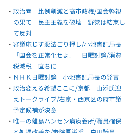
政治考 比例削減と高市政権/国会軽視
の果て 民主主義を破壊 野党は結束し
て反対
審議応じず悪法ごり押し/小池書記局長
「国会を正常化せよ」 日曜討論/消費
税減税 直ちに
ＮＨＫ日曜討論 小池書記局長の発言
政治変える希望ここに/京都 山添氏迎
えトークライブ/右京・西京区の府市議
予定候補が決意
唯一の離島ハンセン病療養所/職員確保
と処遇改善を/参院厚労委 白川議員