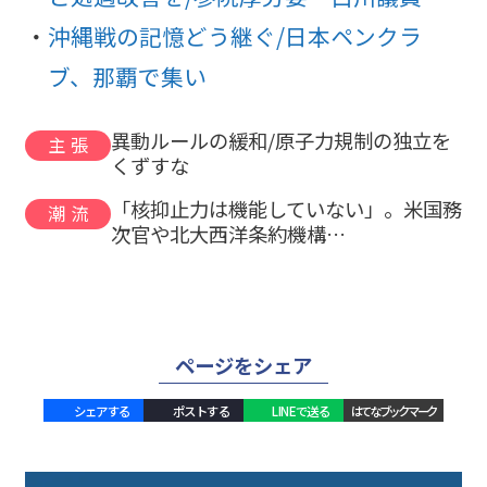
沖縄戦の記憶どう継ぐ/日本ペンクラ
ブ、那覇で集い
異動ルールの緩和/原子力規制の独立を
主張
くずすな
「核抑止力は機能していない」。米国務
潮流
次官や北大西洋条約機構…
ページをシェア
シェアする
ポストする
LINEで送る
はてなブックマーク