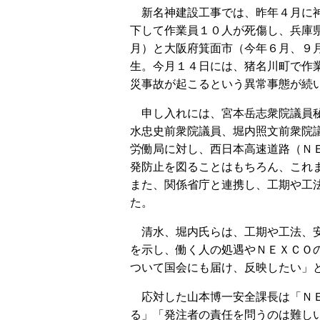
新名神建設工事では、昨年４月に
下して作業員１０人が死傷し、兵庫
月）と大阪府箕面市（今年６月、９
生。今月１４日には、猪名川町で作
災事故が起こるという異常事態が続
申し入れには、宮本岳志衆院議員
水忠史前衆院議員、堀内照文前衆院
労働局に対し、西日本高速道路（Ｎ
発防止を図ることはもちろん、これ
また、関係省庁と連携し、工期や工
た。
清水、堀内氏らは、工期や工法、安
を示し、働く人の処遇やＮＥＸＣＯ
ついて国会にも届け、反映したい」
応対した山本博一安全課長は「ＮＥ
る」「発注者の責任を問うのは難し