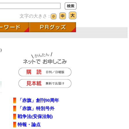
文字の大きさ :
)
「赤旗」創刊90周年
「赤旗」特別号外
戦争法(安保法制)
特報・論点