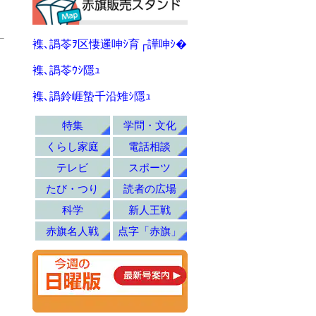
襍､譌苓ｦ区悽邏呻ｼ育┌譁呻ｼ�
襍､譌苓ｳｼ隱ｭ
襍､譌鈴崕蟄千沿雉ｼ隱ｭ
特集
学問・文化
くらし家庭
電話相談
テレビ
スポーツ
たび・つり
読者の広場
科学
新人王戦
赤旗名人戦
点字「赤旗」