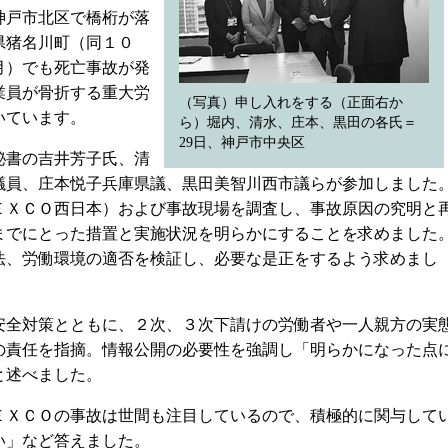
神戸市北区で橋桁が落
県猪名川町（同１０
月）でも死亡事故が発
業員が骨折する重大労
（写真）申し入れをする（正面右か
いています。
ら）堀内、清水、庄本、黒田の各氏＝
29日、神戸市中央区
秘書の吉井芳子氏、清
議員、庄本悦子兵庫県議、黒田美智川西市議らが参加しました
ＥＸＣＯ西日本）および事故現場を調査し、事故原因の究明と
までにとった措置と実施状況を明らかにすることを求めました
法、労働環境の適否を検証し、必要な是正をするよう求めまし
全対策とともに、２次、３次下請けの労働者や一人親方の実
の責任を指摘。情報公開の必要性を強調し「明らかになった点
と述べました。
ＸＣＯの事故は世間も注目しているので、積極的に関与して
い」など答えました。