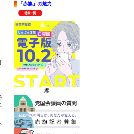
「赤旗」の魅力
。
再
。
縲
態
に
い