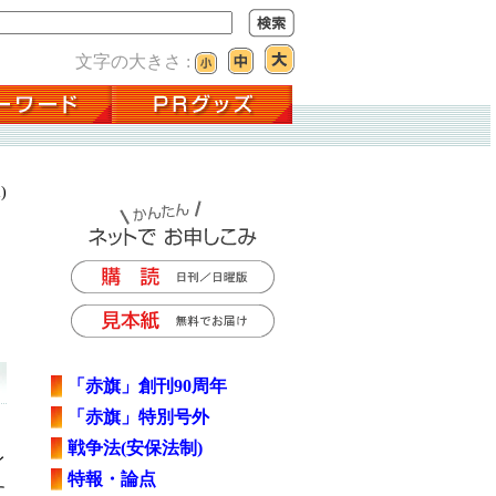
文字の大きさ :
)
「赤旗」創刊90周年
「赤旗」特別号外
戦争法(安保法制)
イ
特報・論点
に