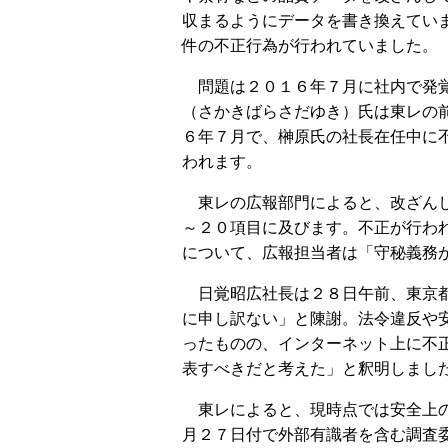
収まるようにデータを書き換えてい
件の不正行為が行われていました。
問題は２０１６年７月に社内で発覚
（さかきばらさだゆき）氏は東レの
６年７月で、榊原氏の社長在任中に
われます。
東レの広報部門によると、改ざんし
～２０項目に及びます。不正が行わ
について、広報担当者は「守秘義務
日覚昭広社長は２８日午前、東京都
に申し訳ない」と陳謝。法令違反や
ったものの、インターネット上に不
表すべきだと考えた」と釈明しまし
東レによると、現時点では安全上の
月２７日付で外部有識者を含む調査