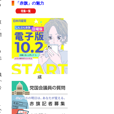
「赤旗」の魅力
９
征
１
問
０
先
誠
縲
か
公
１
で