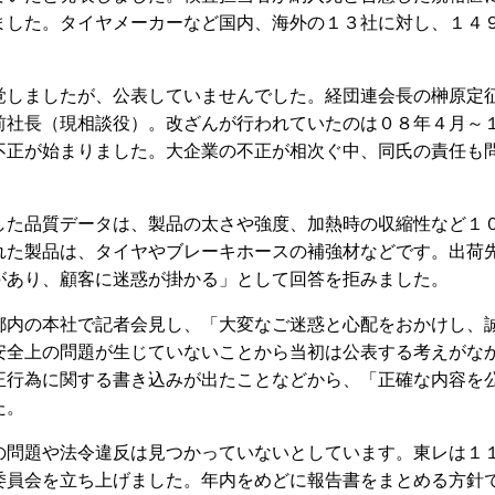
ました。タイヤメーカーなど国内、海外の１３社に対し、１４
しましたが、公表していませんでした。経団連会長の榊原定
前社長（現相談役）。改ざんが行われていたのは０８年４月～
不正が始まりました。大企業の不正が相次ぐ中、同氏の責任も
た品質データは、製品の太さや強度、加熱時の収縮性など１
れた製品は、タイヤやブレーキホースの補強材などです。出荷
があり、顧客に迷惑が掛かる」として回答を拒みました。
内の本社で記者会見し、「大変なご迷惑と心配をおかけし、
安全上の問題が生じていないことから当初は公表する考えがな
正行為に関する書き込みが出たことなどから、「正確な内容を
た。
問題や法令違反は見つかっていないとしています。東レは１
委員会を立ち上げました。年内をめどに報告書をまとめる方針