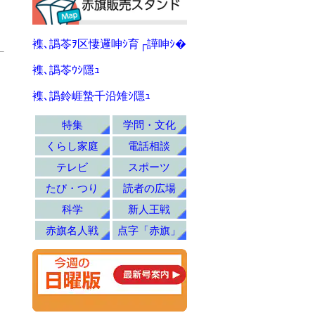
襍､譌苓ｦ区悽邏呻ｼ育┌譁呻ｼ�
襍､譌苓ｳｼ隱ｭ
襍､譌鈴崕蟄千沿雉ｼ隱ｭ
特集
学問・文化
くらし家庭
電話相談
テレビ
スポーツ
たび・つり
読者の広場
科学
新人王戦
赤旗名人戦
点字「赤旗」