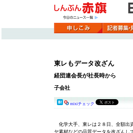
東レもデータ改ざん
経団連会長が社長時から
子会社
mixiチェック
化学大手、東レは２８日、全額出資
ヤ素材などの品質データを改ざんし