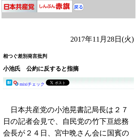
2017年11月28日(火)
相つぐ差別発言批判
小池氏 公約に反すると指摘
mixiチェック
日本共産党の小池晃書記局長は２７
日の記者会見で、自民党の竹下亘総務
会長が２４日、宮中晩さん会に国賓の