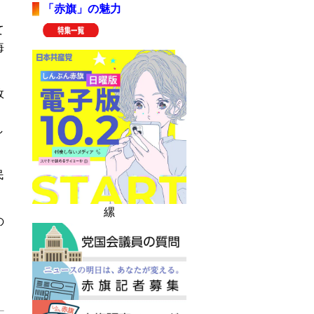
「赤旗」の魅力
。
て
悔
政
し
民
縲
の