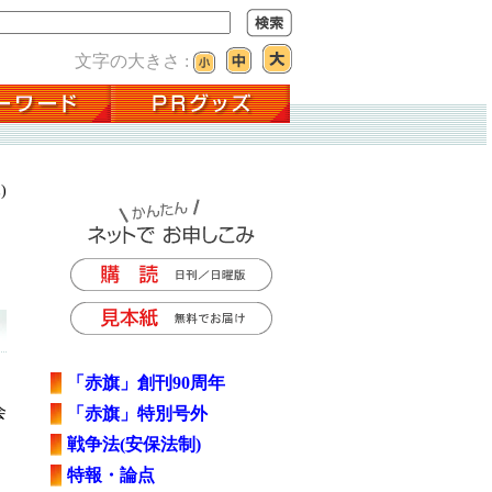
文字の大きさ :
)
「赤旗」創刊90周年
会
「赤旗」特別号外
」
戦争法(安保法制)
特報・論点