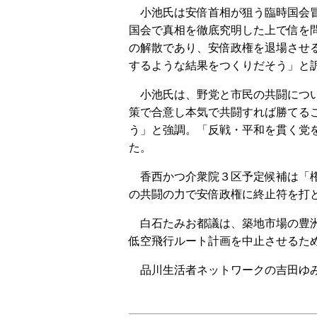
小池氏は安倍首相が狙う臨時国会冒
国会で真相を徹底究明した上で信を
の解散であり、安倍政権を退場させ
するような結果をつくりだそう」と
小池氏は、野党と市民の共闘につい
策で合意し本気で共闘すれば勝てる
う」と強調。「反戦・平和を貫く党
た。
香西かつ介衆院３区予定候補は「権
の共闘の力で安倍政権に終止符を打
白石たみお都議は、築地市場の豊洲
低空飛行ルート計画を中止させるた
品川生活者ネットワークの吉田ゆみ