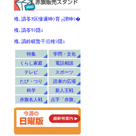
襍､譌苓ｦ区悽邏呻ｼ育┌譁呻ｼ�
襍､譌苓ｳｼ隱ｭ
襍､譌鈴崕蟄千沿雉ｼ隱ｭ
特集
学問・文化
くらし家庭
電話相談
テレビ
スポーツ
たび・つり
読者の広場
科学
新人王戦
赤旗名人戦
点字「赤旗」