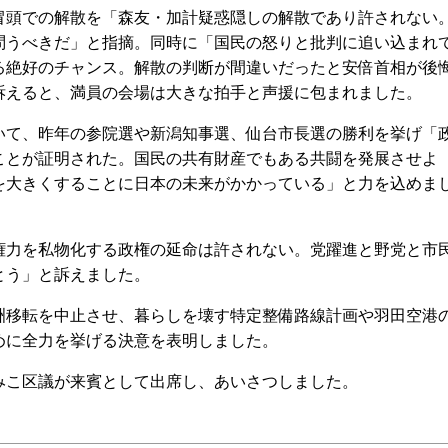
頭での解散を「森友・加計疑惑隠しの解散であり許されない
問うべきだ」と指摘。同時に「国民の怒りと批判に追い込まれ
る絶好のチャンス。解散の判断が間違いだったと安倍首相が後
訴えると、満員の会場は大きな拍手と声援に包まれました。
て、昨年の参院選や新潟知事選、仙台市長選の勝利を挙げ「
ことが証明された。国民の共有財産でもある共闘を発展させよ
を大きくすることに日本の未来がかかっている」と力を込めま
力を私物化する政権の延命は許されない。党躍進と野党と市
とう」と訴えました。
移転を中止させ、暮らしを壊す特定整備路線計画や羽田空港
めに全力を挙げる決意を表明しました。
こ区議が来賓として出席し、あいさつしました。