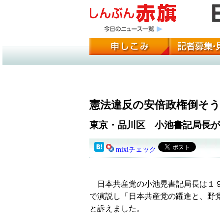
憲法違反の安倍政権倒そ
東京・品川区 小池書記局長が
mixiチェック
日本共産党の小池晃書記局長は１９
で演説し「日本共産党の躍進と、野
と訴えました。