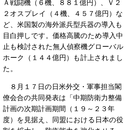
Ａ戦闘機（６機、８８１億円）、Ｖ２
２オスプレイ（４機、４５７億円）な
ど、米国製の海外派兵型兵器の導入も
目白押しです。価格高騰のため導入中
止も検討された無人偵察機グローバル
ホーク（１４４億円）も計上されまし
た。
８月１７日の日米外交・軍事担当閣
僚会合の共同発表は「中期防衛力整備
計画の次期計画期間（１９～２３年
度）を見据え、同盟における日本の役