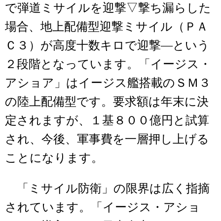
で弾道ミサイルを迎撃▽撃ち漏らした
場合、地上配備型迎撃ミサイル（ＰＡ
Ｃ３）が高度十数キロで迎撃―という
２段階となっています。「イージス・
アショア」はイージス艦搭載のＳＭ３
の陸上配備型です。要求額は年末に決
定されますが、１基８００億円と試算
され、今後、軍事費を一層押し上げる
ことになります。
「ミサイル防衛」の限界は広く指摘
されています。「イージス・アショ